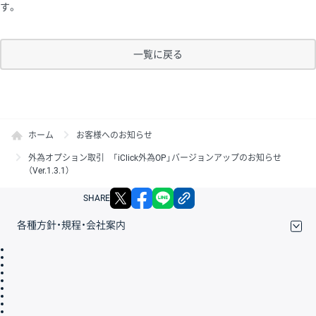
す。
一覧に戻る
ホーム
お客様へのお知らせ
外為オプション取引 「iClick外為OP」バージョンアップのお知らせ
（Ver.1.3.1）
X
facebook
LINE
リンクをコピー
SHARE
各種方針・規程・会社案内
取引規程・約款
サイトマップ
その他のご案内
個人情報保護方針
最良執行方針
サイトのご利用について
ディスクレイマー
信託保全
リスク説明