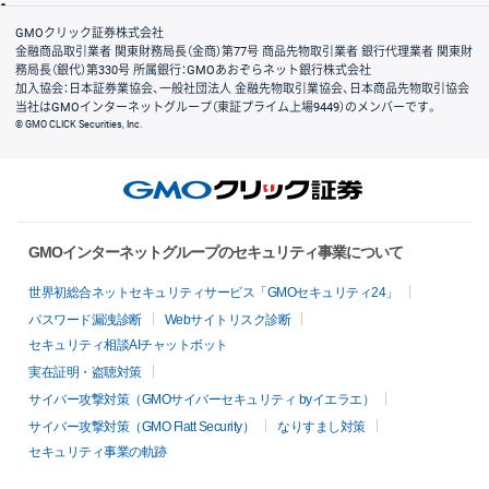
会社案内
GMOクリック証券株式会社
金融商品取引業者 関東財務局長（金商）第77号 商品先物取引業者 銀行代理業者 関東財
務局長（銀代）第330号 所属銀行：GMOあおぞらネット銀行株式会社
加入協会：日本証券業協会、一般社団法人 金融先物取引業協会、日本商品先物取引協会
当社はGMOインターネットグループ（東証プライム上場9449）のメンバーです。
© GMO CLICK Securities, Inc.
GMOインターネットグループのセキュリティ事業について
世界初総合ネットセキュリティサービス「GMOセキュリティ24」
パスワード漏洩診断
Webサイトリスク診断
セキュリティ相談AIチャットボット
実在証明・盗聴対策
サイバー攻撃対策（GMOサイバーセキュリティ byイエラエ）
サイバー攻撃対策（GMO Flatt Security）
なりすまし対策
セキュリティ事業の軌跡