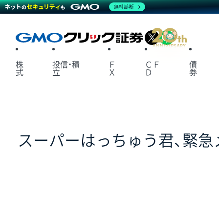
無料診断
X
LINE
株
投信・積
Ｆ
ＣＦ
債
式
立
Ｘ
Ｄ
券
スーパーはっちゅう君、緊急