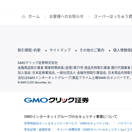
ホーム
お客様へのお知らせ
スーパーはっちゅう君
取引規程・約款
サイトマップ
その他のご案内
個人情報保
GMOクリック証券株式会社
金融商品取引業者 関東財務局長（金商）第77号 商品先物取引業者 銀行代理業者 
加入協会：日本証券業協会、一般社団法人 金融先物取引業協会、日本商品先物取
当社はGMOインターネットグループ（東証プライム上場9449）のメンバーです。
© GMO CLICK Securities, Inc.
GMOインターネットグループのセキュリティ事業について
世界初総合ネットセキュリティサービス「GMOセキュリティ24」
パスワー
実在証明・盗聴対策
サイバー攻撃対策（GMOサイバーセキュリティ byイエ