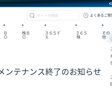
GMOクリック証券
よくある
ご質
Ｂ
株Ｂ
３６５Ｆ
３６５
その
Ｏ
Ｏ
Ｘ
株
他
メンテナンス終了のお知らせ