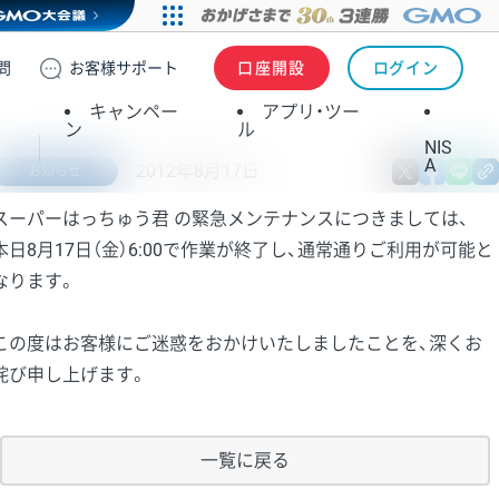
問
お客様
サポート
口座開設
ログイン
キャンペー
アプリ・ツー
ン
ル
NIS
A
2012年8月17日
X
fa
お知らせ
スーパーはっちゅう君 の緊急メンテナンスにつきましては、
本日8月17日（金）6:00で作業が終了し、通常通りご利用が可能と
なります。
この度はお客様にご迷惑をおかけいたしましたことを、深くお
詫び申し上げます。
一覧に戻る