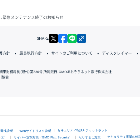
、緊急メンテナンス終了のお知らせ
X
facebook
LINE
リンクをコピー
SHARE
護方針
最良執行方針
サイトのご利用について
ディスクレイマー
関東財務局長（銀代）第330号 所属銀行：GMOあおぞらネット銀行株式会社
引協会
GMOクリック証券
セキュリティ相談AIチャットボット
ド漏洩診断
Webサイトリスク診断
セキュリティ事業の軌
ラエ）
サイバー攻撃対策（GMO Flatt Security）
なりすまし対策