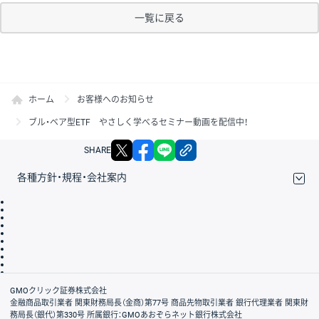
一覧に戻る
ホーム
お客様へのお知らせ
ブル・ベア型ETF やさしく学べるセミナー動画を配信中！
X
facebook
LINE
リンクをコピー
SHARE
各種方針・規程・会社案内
取引規程・約款
サイトマップ
その他のご案内
個人情報保護方針
最良執行方針
サイトのご利用について
ディスクレイマー
信託保全
リスク説明
会社案内
GMOクリック証券株式会社
金融商品取引業者 関東財務局長（金商）第77号 商品先物取引業者 銀行代理業者 関東財
務局長（銀代）第330号 所属銀行：GMOあおぞらネット銀行株式会社