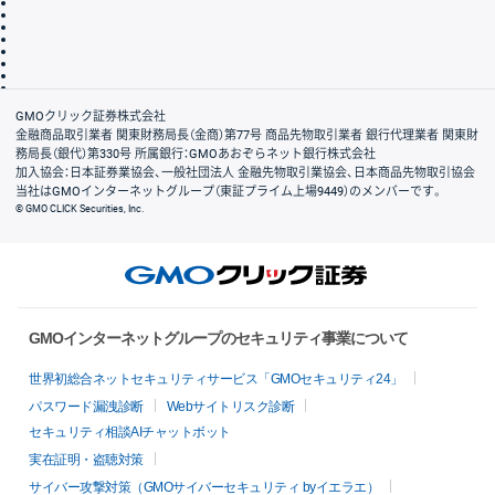
その他のご案内
個人情報保護方針
最良執行方針
サイトのご利用について
ディスクレイマー
信託保全
リスク説明
会社案内
GMOクリック証券株式会社
金融商品取引業者 関東財務局長（金商）第77号 商品先物取引業者 銀行代理業者 関東財
務局長（銀代）第330号 所属銀行：GMOあおぞらネット銀行株式会社
加入協会：日本証券業協会、一般社団法人 金融先物取引業協会、日本商品先物取引協会
当社はGMOインターネットグループ（東証プライム上場9449）のメンバーです。
© GMO CLICK Securities, Inc.
GMOインターネットグループのセキュリティ事業について
世界初総合ネットセキュリティサービス「GMOセキュリティ24」
パスワード漏洩診断
Webサイトリスク診断
セキュリティ相談AIチャットボット
実在証明・盗聴対策
サイバー攻撃対策（GMOサイバーセキュリティ byイエラエ）