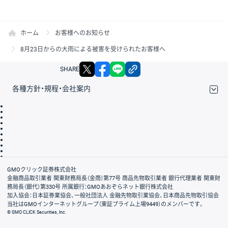
ホーム
お客様へのお知らせ
8月23日からの大雨による被害を受けられたお客様へ
X
facebook
LINE
リンクをコピー
SHARE
各種方針・規程・会社案内
取引規程・約款
サイトマップ
その他のご案内
個人情報保護方針
最良執行方針
サイトのご利用について
ディスクレイマー
信託保全
リスク説明
会社案内
GMOクリック証券株式会社
金融商品取引業者 関東財務局長（金商）第77号 商品先物取引業者 銀行代理業者 関東財
務局長（銀代）第330号 所属銀行：GMOあおぞらネット銀行株式会社
加入協会：日本証券業協会、一般社団法人 金融先物取引業協会、日本商品先物取引協会
当社はGMOインターネットグループ（東証プライム上場9449）のメンバーです。
© GMO CLICK Securities, Inc.