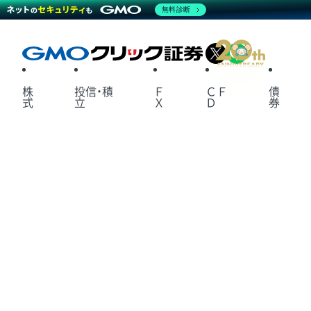
無料診断
X
LINE
株
投信・積
Ｆ
ＣＦ
債
式
立
Ｘ
Ｄ
券