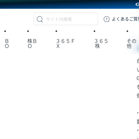
GMOクリック証券
よくある
ご質
Ｂ
株Ｂ
３６５Ｆ
３６５
その
Ｏ
Ｏ
Ｘ
株
他