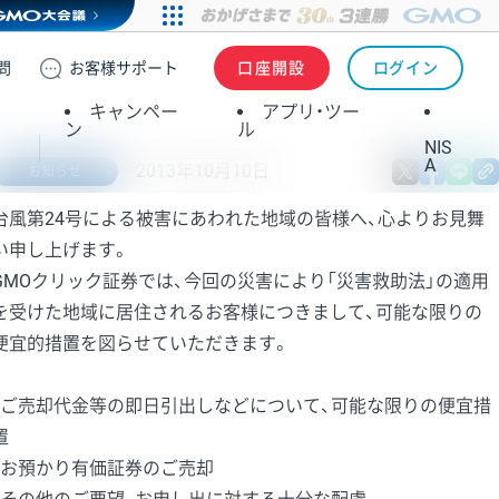
問
お客様
サポート
口座開設
ログイン
キャンペー
アプリ・ツー
ン
ル
NIS
A
2013年10月10日
X
fa
お知らせ
台風第24号による被害にあわれた地域の皆様へ、心よりお見舞
い申し上げます。
GMOクリック証券では、今回の災害により「災害救助法」の適用
を受けた地域に居住されるお客様につきまして、可能な限りの
便宜的措置を図らせていただきます。
・ご売却代金等の即日引出しなどについて、可能な限りの便宜措
置
・お預かり有価証券のご売却