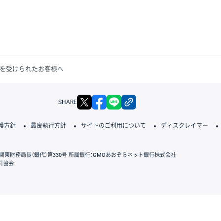
害を受けられたお客様へ
X
facebook
LINE
リンクをコピー
SHARE
護方針
最良執行方針
サイトのご利用について
ディスクレイマー
関東財務局長（銀代）第330号 所属銀行：GMOあおぞらネット銀行株式会社
引協会
GMOクリック証券