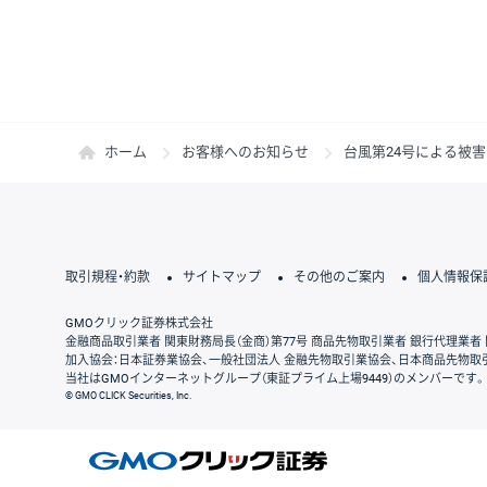
ホーム
お客様へのお知らせ
台風第24号による被
取引規程・約款
サイトマップ
その他のご案内
個人情報保
GMOクリック証券株式会社
金融商品取引業者 関東財務局長（金商）第77号 商品先物取引業者 銀行代理業者 
加入協会：日本証券業協会、一般社団法人 金融先物取引業協会、日本商品先物取
当社はGMOインターネットグループ（東証プライム上場9449）のメンバーです。
© GMO CLICK Securities, Inc.