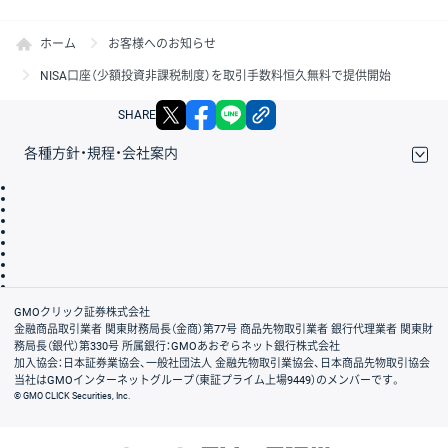
ホーム
お客様へのお知らせ
NISA口座（少額投資非課税制度）を取引手数料恒久無料で提供開始
X
facebook
LINE
リンクをコピー
SHARE
各種方針・規程・会社案内
取引規程・約款
サイトマップ
その他のご案内
個人情報保護方針
最良執行方針
サイトのご利用について
ディスクレイマー
信託保全
リスク説明
会社案内
GMOクリック証券株式会社
金融商品取引業者 関東財務局長（金商）第77号 商品先物取引業者 銀行代理業者 関東財
務局長（銀代）第330号 所属銀行：GMOあおぞらネット銀行株式会社
加入協会：日本証券業協会、一般社団法人 金融先物取引業協会、日本商品先物取引協会
当社はGMOインターネットグループ（東証プライム上場9449）のメンバーです。
© GMO CLICK Securities, Inc.