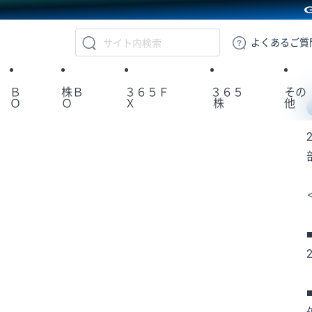
GMOクリック証券
よくある
ご質
Ｂ
株Ｂ
３６５Ｆ
３６５
その
Ｏ
Ｏ
Ｘ
株
他