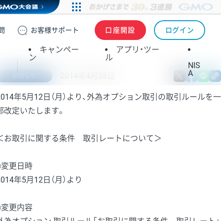
問
お客様
サポート
口座開設
ログイン
キャンペー
アプリ・ツー
ン
ル
NIS
A
2014年4月28日
X
fa
お知らせ
2014年5月12日（月）より、外為オプション取引の取引ルールを一
部改定いたします。
＜お取引に関する条件 取引レートについて＞
■変更日時
2014年5月12日（月）より
■変更内容