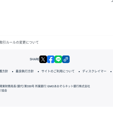
取引ルールの変更について
X
facebook
LINE
リンクをコピー
SHARE
護方針
最良執行方針
サイトのご利用について
ディスクレイマー
関東財務局長（銀代）第330号 所属銀行：GMOあおぞらネット銀行株式会社
引協会