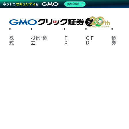
無料診断
X
LINE
株
投信・積
Ｆ
ＣＦ
債
式
立
Ｘ
Ｄ
券