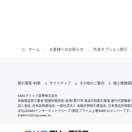
ホーム
お客様へのお知らせ
外為オプション取引 
取引規程・約款
サイトマップ
その他のご案内
個人情報保
GMOクリック証券株式会社
金融商品取引業者 関東財務局長（金商）第77号 商品先物取引業者 銀行代理業者 
加入協会：日本証券業協会、一般社団法人 金融先物取引業協会、日本商品先物取
当社はGMOインターネットグループ（東証プライム上場9449）のメンバーです。
© GMO CLICK Securities, Inc.