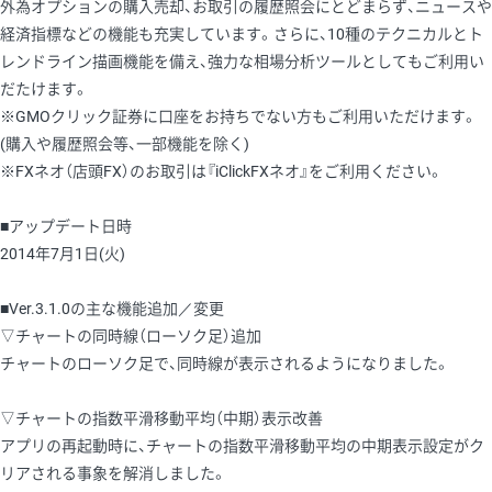
外為オプションの購入売却、お取引の履歴照会にとどまらず、ニュースや
経済指標などの機能も充実しています。さらに、10種のテクニカルとト
レンドライン描画機能を備え、強力な相場分析ツールとしてもご利用い
だたけます。
※GMOクリック証券に口座をお持ちでない方もご利用いただけます。
(購入や履歴照会等、一部機能を除く)
※FXネオ（店頭FX）のお取引は『iClickFXネオ』をご利用ください。
■アップデート日時
2014年7月1日(火)
■Ver.3.1.0の主な機能追加／変更
▽チャートの同時線（ローソク足）追加
チャートのローソク足で、同時線が表示されるようになりました。
▽チャートの指数平滑移動平均（中期）表示改善
アプリの再起動時に、チャートの指数平滑移動平均の中期表示設定がク
リアされる事象を解消しました。