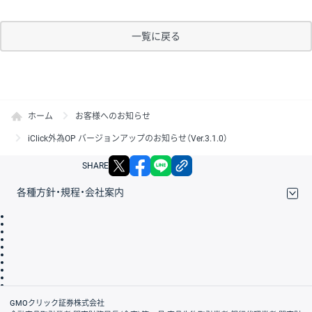
一覧に戻る
ホーム
お客様へのお知らせ
iClick外為OP バージョンアップのお知らせ（Ver.3.1.0）
X
facebook
LINE
リンクをコピー
SHARE
各種方針・規程・会社案内
取引規程・約款
サイトマップ
その他のご案内
個人情報保護方針
最良執行方針
サイトのご利用について
ディスクレイマー
信託保全
リスク説明
会社案内
GMOクリック証券株式会社