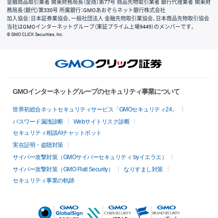
金融商品取引業者 関東財務局長（金商）第77号 商品先物取引業者 銀行代理業者 関東財
務局長（銀代）第330号 所属銀行：GMOあおぞらネット銀行株式会社
加入協会：日本証券業協会、一般社団法人 金融先物取引業協会、日本商品先物取引協会
当社はGMOインターネットグループ（東証プライム上場9449）のメンバーです。
© GMO CLICK Securities, Inc.
GMOインターネットグループのセキュリティ事業について
世界初総合ネットセキュリティサービス「GMOセキュリティ24」
パスワード漏洩診断
Webサイトリスク診断
セキュリティ相談AIチャットボット
実在証明・盗聴対策
サイバー攻撃対策（GMOサイバーセキュリティ byイエラエ）
サイバー攻撃対策（GMO Flatt Security）
なりすまし対策
セキュリティ事業の軌跡