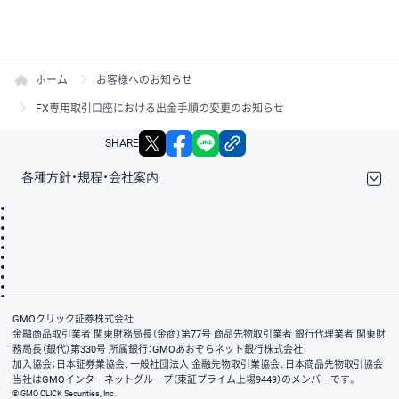
ホーム
お客様へのお知らせ
FX専用取引口座における出金手順の変更のお知らせ
X
facebook
LINE
リンクをコピー
SHARE
各種方針・規程・会社案内
取引規程・約款
サイトマップ
その他のご案内
個人情報保護方針
最良執行方針
サイトのご利用について
ディスクレイマー
信託保全
リスク説明
会社案内
GMOクリック証券株式会社
金融商品取引業者 関東財務局長（金商）第77号 商品先物取引業者 銀行代理業者 関東財
務局長（銀代）第330号 所属銀行：GMOあおぞらネット銀行株式会社
加入協会：日本証券業協会、一般社団法人 金融先物取引業協会、日本商品先物取引協会
当社はGMOインターネットグループ（東証プライム上場9449）のメンバーです。
© GMO CLICK Securities, Inc.