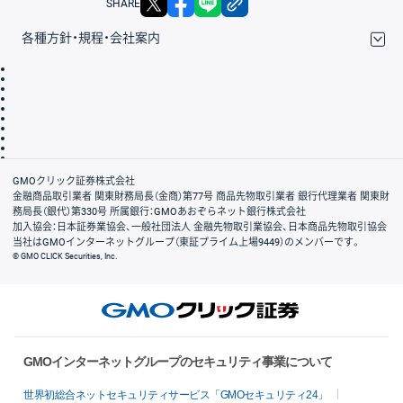
SHARE
各種方針・規程・会社案内
取引規程・約款
サイトマップ
その他のご案内
個人情報保護方針
最良執行方針
サイトのご利用について
ディスクレイマー
信託保全
リスク説明
会社案内
GMOクリック証券株式会社
金融商品取引業者 関東財務局長（金商）第77号 商品先物取引業者 銀行代理業者 関東財
務局長（銀代）第330号 所属銀行：GMOあおぞらネット銀行株式会社
加入協会：日本証券業協会、一般社団法人 金融先物取引業協会、日本商品先物取引協会
当社はGMOインターネットグループ（東証プライム上場9449）のメンバーです。
© GMO CLICK Securities, Inc.
GMOインターネットグループのセキュリティ事業について
世界初総合ネットセキュリティサービス「GMOセキュリティ24」