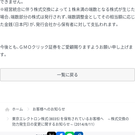
できません。
※経営統合に伴う株式交換によって１株未満の端数となる株式が生じた
場合、端数部分の株式は発行されず、端数調整金としてその相当額に応じ
た金銭（日本円）が、発行会社から保有者に対して支払われます。
今後とも、ＧＭＯクリック証券をご愛顧賜りますようお願い申し上げま
す。
一覧に戻る
ホーム
お客様へのお知らせ
東京エレクトロン株式（8035）を保有されているお客様へ ～株式交換の
効力発生日の変更に関するお知らせ～（2014/8/11）
X
facebook
LINE
リンクをコピー