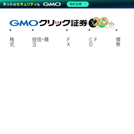
無料診断
X
LINE
株
投信・積
Ｆ
ＣＦ
債
式
立
Ｘ
Ｄ
券