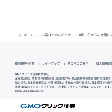
ホーム
お客様へのお知らせ
8月19日からの大雨
取引規程・約款
サイトマップ
その他のご案内
個人情報保
GMOクリック証券株式会社
金融商品取引業者 関東財務局長（金商）第77号 商品先物取引業者 銀行代理業者 
加入協会：日本証券業協会、一般社団法人 金融先物取引業協会、日本商品先物取
当社はGMOインターネットグループ（東証プライム上場9449）のメンバーです。
© GMO CLICK Securities, Inc.