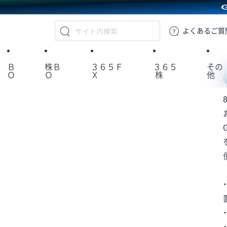
GMOクリック証券
よくある
ご質
Ｂ
株Ｂ
３６５Ｆ
３６５
その
Ｏ
Ｏ
Ｘ
株
他