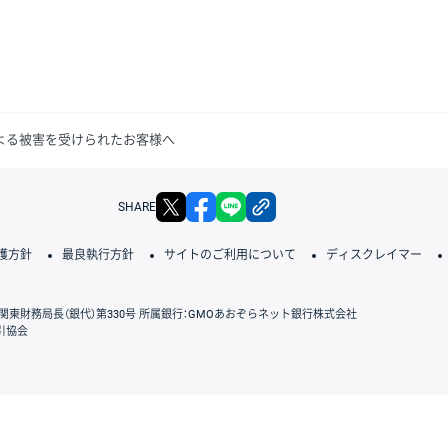
による被害を受けられたお客様へ
X
facebook
LINE
リンクをコピー
SHARE
護方針
最良執行方針
サイトのご利用について
ディスクレイマー
関東財務局長（銀代）第330号 所属銀行：GMOあおぞらネット銀行株式会社
引協会
GMOクリック証券