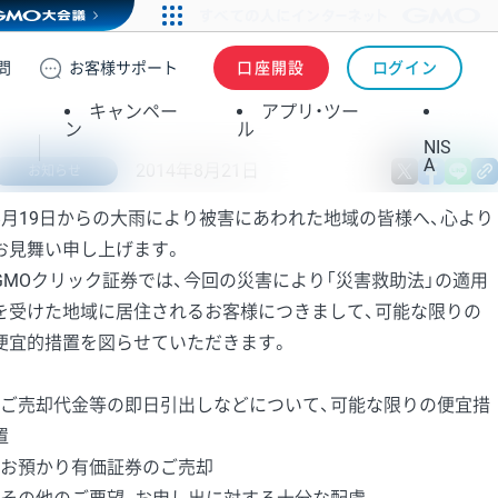
問
お客様
サポート
口座開設
ログイン
キャンペー
アプリ・ツー
ン
ル
NIS
A
2014年8月21日
X
fa
お知らせ
8月19日からの大雨により被害にあわれた地域の皆様へ、心より
お見舞い申し上げます。
GMOクリック証券では、今回の災害により「災害救助法」の適用
を受けた地域に居住されるお客様につきまして、可能な限りの
便宜的措置を図らせていただきます。
・ご売却代金等の即日引出しなどについて、可能な限りの便宜措
置
・お預かり有価証券のご売却