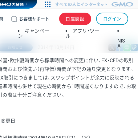
問
お客様
サポート
口座開設
ログイン
キャンペー
アプリ・ツー
ン
ル
NIS
A
2014年10月14日
X
fa
お知らせ
米国・欧州夏時間から標準時間への変更に伴い、FX・CFDの取引
時間および値洗い（再評価）時間が下記の通り変更となります。
FX取引につきましては、スワップポイントが余力に反映される
基準時間も併せて現在の時間から1時間遅くなりますので、お取
引の際は十分ご注意ください。
■変更日