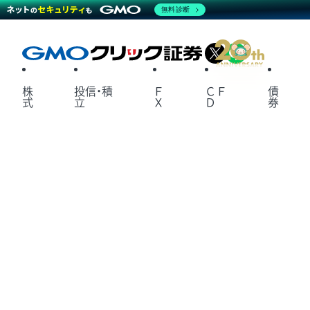
無料診断
X
LINE
株
投信・積
Ｆ
ＣＦ
債
式
立
Ｘ
Ｄ
券