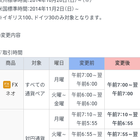
欧州標準時間：2014年10月26日（日）～（※）
米国標準時間：2014年11月2日（日）～
※イギリス100、ドイツ30のみ対象となります。
■変更内容
▽取引時間
商品
対象
曜日
変更前
変更後
午前7：00～翌
月曜
午前6：00
FX
すべての
午前7：00～翌
ネオ
通貨ペア
午前7：00
火曜～
午前6：00～翌
金曜
午前6：00
午前7：10～翌
午前7：10～翌
月曜
午前5：55
午前6：55
火曜～
午前6：55～翌
午前7：55～翌
対円通貨