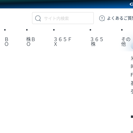
GMOクリック証券
よくある
ご質
Ｂ
株Ｂ
３６５Ｆ
３６５
その
Ｏ
Ｏ
Ｘ
株
他