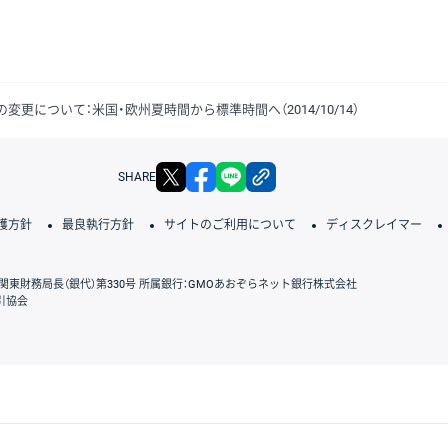
間の変更について：米国・欧州夏時間から標準時間へ（2014/10/14）
X
facebook
LINE
リンクをコピー
SHARE
護方針
最良執行方針
サイトのご利用について
ディスクレイマー
関東財務局長（銀代）第330号 所属銀行：GMOあおぞらネット銀行株式会社
引協会
GMOクリック証券