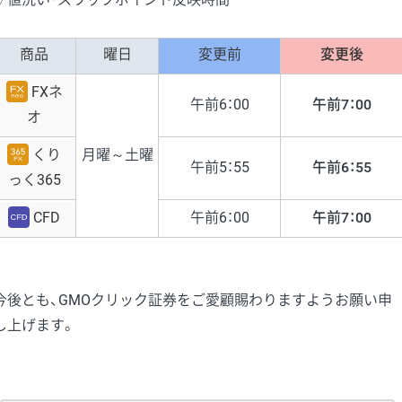
商品
曜日
変更前
変更後
FXネ
午前6：00
午前7：00
オ
くり
月曜～土曜
午前5：55
午前6：55
っく365
CFD
午前6：00
午前7：00
今後とも、GMOクリック証券をご愛顧賜わりますようお願い申
し上げます。