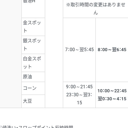
香港H
※取引時間の変更はありませ
ん
金スポッ
ト
銀スポッ
ト
7：00～翌5：45
8：00～翌6：45
白金スポ
ット
原油
9：00～21：45
コーン
10：00～22：45
23：30～翌3：
翌0：30～4：15
大豆
15
▽値洗い・スワップポイント反映時間