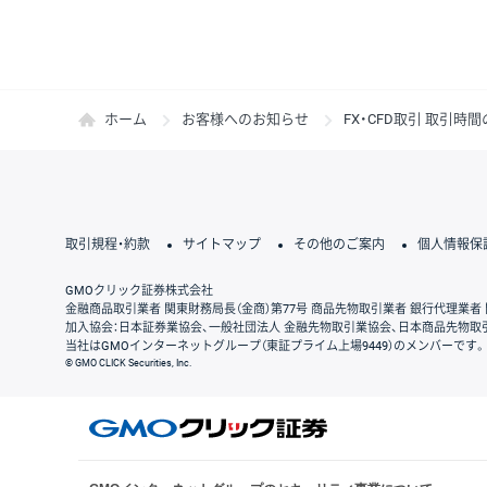
ホーム
お客様へのお知らせ
FX・CFD取引 取引時
取引規程・約款
サイトマップ
その他のご案内
個人情報保
GMOクリック証券株式会社
金融商品取引業者 関東財務局長（金商）第77号 商品先物取引業者 銀行代理業者 
加入協会：日本証券業協会、一般社団法人 金融先物取引業協会、日本商品先物取
当社はGMOインターネットグループ（東証プライム上場9449）のメンバーです。
© GMO CLICK Securities, Inc.