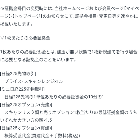
※証拠金掛目の変更時には、当社ホームページおよび会員ページ【マイペ
ージ】-【トップページ】のお知らせにて、証拠金掛目・変更日等を速やかに
掲載いたします。
▽1枚あたりの必要証拠金
1枚あたりの必要証拠金とは、建玉が無い状態で1枚新規建てを行う場合
に必要となる証拠金のことをいいます。
[日経225先物取引]
プライス・スキャンレンジ×1.5
[ミニ日経225先物取引]
日経225先物の1単位あたりの必要証拠金の10分の1
[日経225オプション(売建)]
スキャンリスク額と売りオプション1枚当たりの最低証拠金額のうち
いずれか大きい方の額×1.5
[日経225オプション(買建)]
概算受渡代金(買建代金＋手数料(税込))