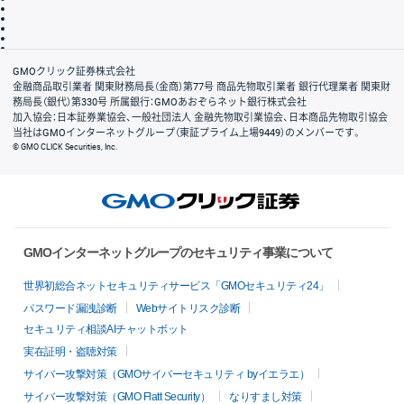
サイトのご利用について
ディスクレイマー
信託保全
リスク説明
会社案内
GMOクリック証券株式会社
金融商品取引業者 関東財務局長（金商）第77号 商品先物取引業者 銀行代理業者 関東財
務局長（銀代）第330号 所属銀行：GMOあおぞらネット銀行株式会社
加入協会：日本証券業協会、一般社団法人 金融先物取引業協会、日本商品先物取引協会
当社はGMOインターネットグループ（東証プライム上場9449）のメンバーです。
© GMO CLICK Securities, Inc.
GMOインターネットグループのセキュリティ事業について
世界初総合ネットセキュリティサービス「GMOセキュリティ24」
パスワード漏洩診断
Webサイトリスク診断
セキュリティ相談AIチャットボット
実在証明・盗聴対策
サイバー攻撃対策（GMOサイバーセキュリティ byイエラエ）
サイバー攻撃対策（GMO Flatt Security）
なりすまし対策