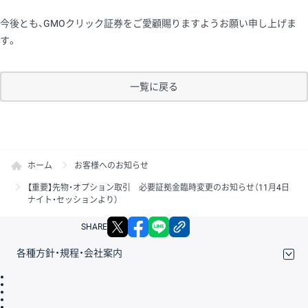
今後とも、GMOクリック証券をご愛顧賜りますようお願い申し上げま
す。
一覧に戻る
ホーム
お客様へのお知らせ
【重要】先物・オプション取引 必要証拠金臨時変更のお知らせ（11月4日
ナイト・セッションより）
X
facebook
LINE
リンクをコピー
SHARE
各種方針・規程・会社案内
取引規程・約款
サイトマップ
その他のご案内
個人情報保護方針
最良執行方針