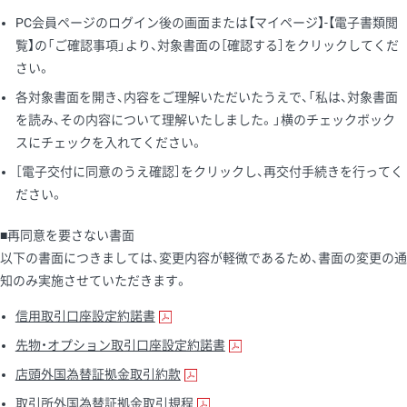
PC会員ページのログイン後の画面または【マイページ】-【電子書類閲
覧】の「ご確認事項」より、対象書面の［確認する］をクリックしてくだ
さい。
各対象書面を開き、内容をご理解いただいたうえで、「私は、対象書面
を読み、その内容について理解いたしました。」横のチェックボック
スにチェックを入れてください。
［電子交付に同意のうえ確認］をクリックし、再交付手続きを行ってく
ださい。
■再同意を要さない書面
以下の書面につきましては、変更内容が軽微であるため、書面の変更の通
知のみ実施させていただきます。
信用取引口座設定約諾書
先物・オプション取引口座設定約諾書
店頭外国為替証拠金取引約款
取引所外国為替証拠金取引規程