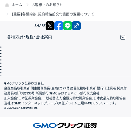
ホーム
お客様へのお知らせ
【重要】各種約款、契約締結前交付書面の変更について
X
facebook
LINE
リンクをコピー
SHARE
各種方針・規程・会社案内
取引規程・約款
サイトマップ
その他のご案内
個人情報保護方針
最良執行方針
サイトのご利用について
ディスクレイマー
信託保全
リスク説明
会社案内
GMOクリック証券株式会社
金融商品取引業者 関東財務局長（金商）第77号 商品先物取引業者 銀行代理業者 関東財
務局長（銀代）第330号 所属銀行：GMOあおぞらネット銀行株式会社
加入協会：日本証券業協会、一般社団法人 金融先物取引業協会、日本商品先物取引協会
当社はGMOインターネットグループ（東証プライム上場9449）のメンバーです。
© GMO CLICK Securities, Inc.