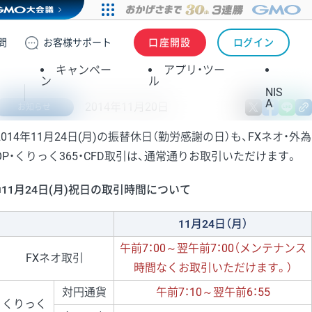
問
お客様
サポート
口座開設
ログイン
キャンペー
アプリ・ツー
ン
ル
NIS
A
2014年11月20日
X
fa
お知らせ
2014年11月24日(月)の振替休日（勤労感謝の日）も、FXネオ・外為
OP・くりっく365・CFD取引は、通常通りお取引いただけます。
■11月24日(月)祝日の取引時間について
11月24日（月）
午前7：00～翌午前7：00（メンテナンス
FXネオ取引
時間なくお取引いただけます。）
対円通貨
午前7：10～翌午前6：55
くりっく