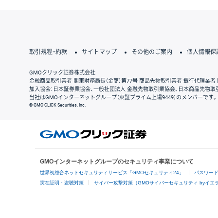
取引規程・約款
サイトマップ
その他のご案内
個人情報保
GMOクリック証券株式会社
金融商品取引業者 関東財務局長（金商）第77号 商品先物取引業者 銀行代理業者 
加入協会：日本証券業協会、一般社団法人 金融先物取引業協会、日本商品先物取
当社はGMOインターネットグループ（東証プライム上場9449）のメンバーです。
© GMO CLICK Securities, Inc.
GMOインターネットグループのセキュリティ事業について
世界初総合ネットセキュリティサービス「GMOセキュリティ24」
パスワー
実在証明・盗聴対策
サイバー攻撃対策（GMOサイバーセキュリティ byイエ