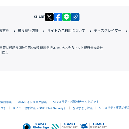
X
facebook
LINE
リンクをコピー
SHARE
護方針
最良執行方針
サイトのご利用について
ディスクレイマー
関東財務局長（銀代）第330号 所属銀行：GMOあおぞらネット銀行株式会社
引協会
GMOクリック証券
セキュリティ相談AIチャットボット
ド漏洩診断
Webサイトリスク診断
セキュリティ事業の軌
ラエ）
サイバー攻撃対策（GMO Flatt Security）
なりすまし対策