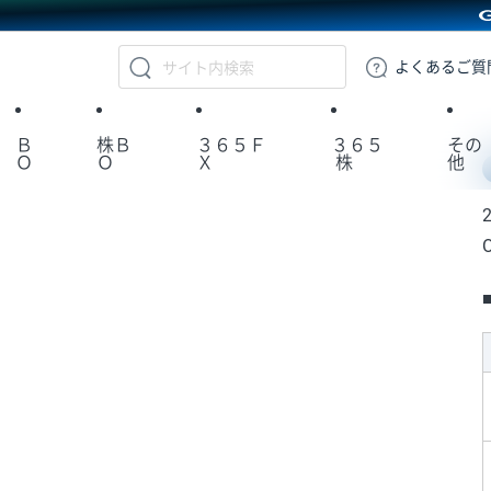
GMOクリック証券
よくある
ご質
Ｂ
株Ｂ
３６５Ｆ
３６５
その
Ｏ
Ｏ
Ｘ
株
他