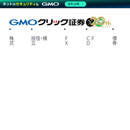
無料診断
X
LINE
株
投信・積
Ｆ
ＣＦ
債
式
立
Ｘ
Ｄ
券