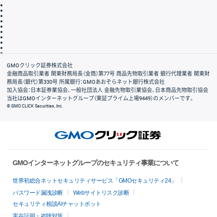
取引規程・約款
サイトマップ
その他のご案内
個人情報保護方針
最良執行方針
サイトのご利用について
ディスクレイマー
信託保全
リスク説明
会社案内
GMOクリック証券株式会社
金融商品取引業者 関東財務局長（金商）第77号 商品先物取引業者 銀行代理業者 関東財
務局長（銀代）第330号 所属銀行：GMOあおぞらネット銀行株式会社
加入協会：日本証券業協会、一般社団法人 金融先物取引業協会、日本商品先物取引協会
当社はGMOインターネットグループ（東証プライム上場9449）のメンバーです。
© GMO CLICK Securities, Inc.
GMOインターネットグループのセキュリティ事業について
世界初総合ネットセキュリティサービス「GMOセキュリティ24」
パスワード漏洩診断
Webサイトリスク診断
セキュリティ相談AIチャットボット
実在証明・盗聴対策