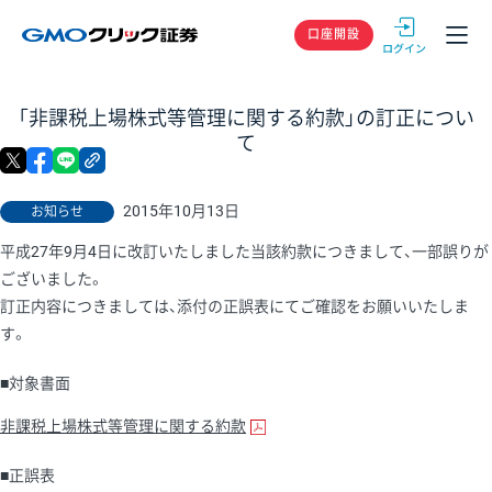
GMOクリック
口座開設
「非課税上場株式等管理に関する約款」の訂正につい
て
X
facebook
LINE
リンクをコピー
2015年10月13日
お知らせ
平成27年9月4日に改訂いたしました当該約款につきまして、一部誤りが
ございました。
訂正内容につきましては、添付の正誤表にてご確認をお願いいたしま
す。
■対象書面
非課税上場株式等管理に関する約款
■正誤表