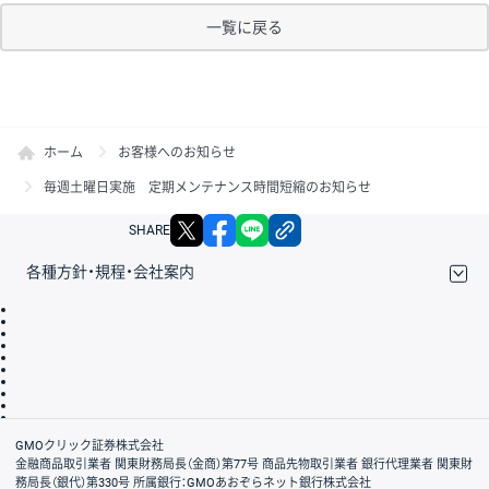
一覧に戻る
ホーム
お客様へのお知らせ
毎週土曜日実施 定期メンテナンス時間短縮のお知らせ
X
facebook
LINE
リンクをコピー
SHARE
各種方針・規程・会社案内
取引規程・約款
サイトマップ
その他のご案内
個人情報保護方針
最良執行方針
サイトのご利用について
ディスクレイマー
信託保全
リスク説明
会社案内
GMOクリック証券株式会社
金融商品取引業者 関東財務局長（金商）第77号 商品先物取引業者 銀行代理業者 関東財
務局長（銀代）第330号 所属銀行：GMOあおぞらネット銀行株式会社