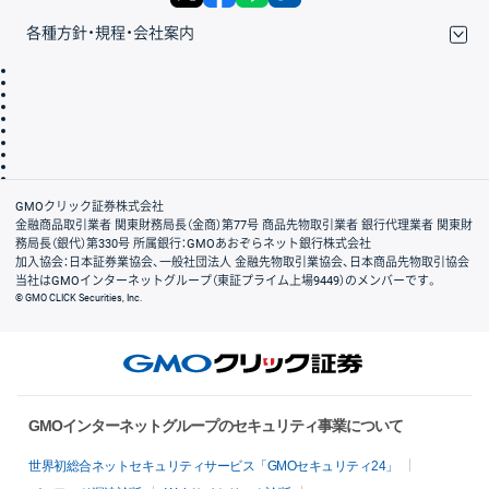
各種方針・規程・会社案内
取引規程・約款
サイトマップ
その他のご案内
個人情報保護方針
最良執行方針
サイトのご利用について
ディスクレイマー
信託保全
リスク説明
会社案内
GMOクリック証券株式会社
金融商品取引業者 関東財務局長（金商）第77号 商品先物取引業者 銀行代理業者 関東財
務局長（銀代）第330号 所属銀行：GMOあおぞらネット銀行株式会社
加入協会：日本証券業協会、一般社団法人 金融先物取引業協会、日本商品先物取引協会
当社はGMOインターネットグループ（東証プライム上場9449）のメンバーです。
© GMO CLICK Securities, Inc.
GMOインターネットグループのセキュリティ事業について
世界初総合ネットセキュリティサービス「GMOセキュリティ24」