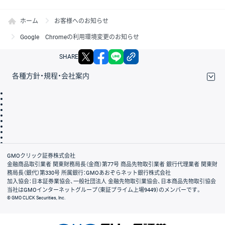
ホーム
お客様へのお知らせ
Google Chromeの利用環境変更のお知らせ
X
facebook
LINE
リンクをコピー
SHARE
各種方針・規程・会社案内
取引規程・約款
サイトマップ
その他のご案内
個人情報保護方針
最良執行方針
サイトのご利用について
ディスクレイマー
信託保全
リスク説明
会社案内
GMOクリック証券株式会社
金融商品取引業者 関東財務局長（金商）第77号 商品先物取引業者 銀行代理業者 関東財
務局長（銀代）第330号 所属銀行：GMOあおぞらネット銀行株式会社
加入協会：日本証券業協会、一般社団法人 金融先物取引業協会、日本商品先物取引協会
当社はGMOインターネットグループ（東証プライム上場9449）のメンバーです。
© GMO CLICK Securities, Inc.