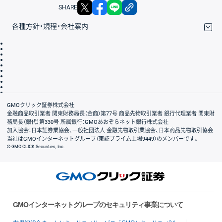
X
facebook
LINE
リンクをコピー
SHARE
各種方針・規程・会社案内
取引規程・約款
サイトマップ
その他のご案内
個人情報保護方針
最良執行方針
サイトのご利用について
ディスクレイマー
信託保全
リスク説明
会社案内
GMOクリック証券株式会社
金融商品取引業者 関東財務局長（金商）第77号 商品先物取引業者 銀行代理業者 関東財
務局長（銀代）第330号 所属銀行：GMOあおぞらネット銀行株式会社
加入協会：日本証券業協会、一般社団法人 金融先物取引業協会、日本商品先物取引協会
当社はGMOインターネットグループ（東証プライム上場9449）のメンバーです。
© GMO CLICK Securities, Inc.
GMOインターネットグループのセキュリティ事業について