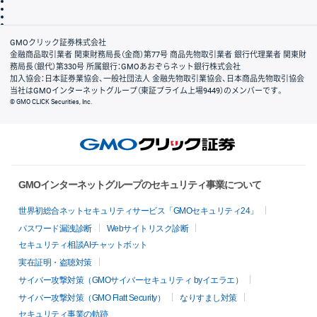
ディスクレイマー
信託保全
リスク説明
会社案内
GMOクリック証券株式会社
金融商品取引業者 関東財務局長（金商）第77号 商品先物取引業者 銀行代理業者 関東財
務局長（銀代）第330号 所属銀行：GMOあおぞらネット銀行株式会社
加入協会：日本証券業協会、一般社団法人 金融先物取引業協会、日本商品先物取引協会
当社はGMOインターネットグループ（東証プライム上場9449）のメンバーです。
© GMO CLICK Securities, Inc.
GMOインターネットグループのセキュリティ事業について
世界初総合ネットセキュリティサービス「GMOセキュリティ24」
パスワード漏洩診断
Webサイトリスク診断
セキュリティ相談AIチャットボット
実在証明・盗聴対策
サイバー攻撃対策（GMOサイバーセキュリティ byイエラエ）
サイバー攻撃対策（GMO Flatt Security）
なりすまし対策
セキュリティ事業の軌跡