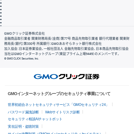
その他のご案内
個人情報保護方針
最良執行方針
サイトのご利用について
ディスクレイマー
信託保全
リスク説明
会社案内
GMOクリック証券株式会社
金融商品取引業者 関東財務局長（金商）第77号 商品先物取引業者 銀行代理業者 関東財
務局長（銀代）第330号 所属銀行：GMOあおぞらネット銀行株式会社
加入協会：日本証券業協会、一般社団法人 金融先物取引業協会、日本商品先物取引協会
当社はGMOインターネットグループ（東証プライム上場9449）のメンバーです。
© GMO CLICK Securities, Inc.
GMOインターネットグループのセキュリティ事業について
世界初総合ネットセキュリティサービス「GMOセキュリティ24」
パスワード漏洩診断
Webサイトリスク診断
セキュリティ相談AIチャットボット
実在証明・盗聴対策
サイバー攻撃対策（GMOサイバーセキュリティ byイエラエ）