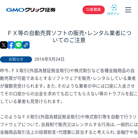
GMOクリック
口座開設
ＦＸ等の自動売買ソフトの販売・レンタル業者につ
いてのご注意
X
facebook
LINE
リンクをコピー
2016年5月24日
お知らせ
昨今、ＦＸ取引(外国為替証拠金取引)や株式取引など各種金融商品の自
動売買が可能であるとするソフトウェアを販売・レンタルしている業者
が複数見受けられます。また、そのような業者の中には口座に入金させ
てその口座からの出金を求めても応じてもらえない等のトラブルを起こ
している業者も見受けられます。
このようなＦＸ取引(外国為替証拠金取引)や株式取引等を自動で行うソ
フトウェアについて、会員制で販売又はレンタルする行為は、一般的には
金融商品取引法上の投資助言・代理業に該当すると考えられ、金融庁や各