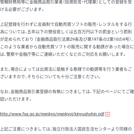
管轄財務局等に金融商品取引業者（投資助言・代理業）としての登録を受
ける必要がございます。
上記登録を行わずに会員制で自動売買ソフトの販売・レンタルをする行
為については、五年以下の懲役若しくは五百万円以下の罰金という罰則
が定められており （金融商品取引法第29条及び第197条の2第10の4号）、
このような業者から自動売買ソフトの販売に関する勧誘があった場合に
は、警察や金融庁等にご連絡いただくなどのご対応をお願いします。
また、場合によっては出資法に抵触する態様での勧誘等を行う業者もご
ざいますので、そちらについても十分ご注意ください。
なお、金融商品取引業登録の有無につきましては、下記のページにてご確
認いただけます。
http://www.fsa.go.jp/menkyo/menkyoj/kinyushohin.pdf
上記ご注意につきましては、独立行政法人国民生活センターより同様の