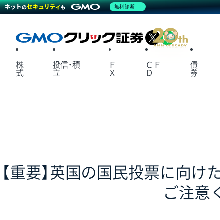
無料診断
X
LINE
株
投信・積
Ｆ
ＣＦ
債
式
立
Ｘ
Ｄ
券
【重要】英国の国民投票に向け
ご注意