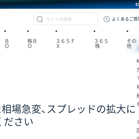
GMOクリック証券
よくある
ご質
Ｂ
株Ｂ
３６５Ｆ
３６５
その
Ｏ
Ｏ
Ｘ
株
他
た相場急変、スプレッドの拡大に
ください