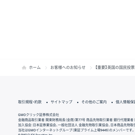
ホーム
お客様へのお知らせ
【重要】英国の国民投
取引規程・約款
サイトマップ
その他のご案内
個人情報保
GMOクリック証券株式会社
金融商品取引業者 関東財務局長（金商）第77号 商品先物取引業者 銀行代理業者 
加入協会：日本証券業協会、一般社団法人 金融先物取引業協会、日本商品先物取
当社はGMOインターネットグループ（東証プライム上場9449）のメンバーです。