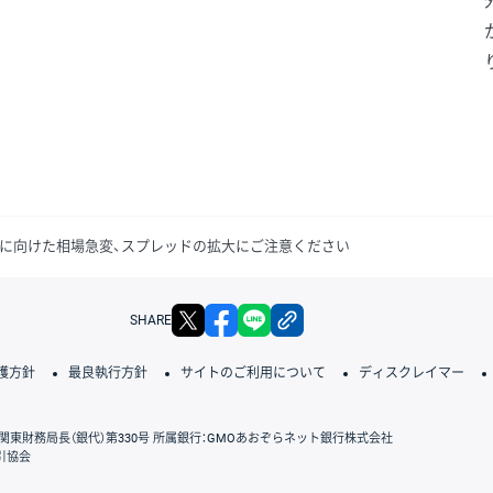
票に向けた相場急変、スプレッドの拡大にご注意ください
X
facebook
LINE
リンクをコピー
SHARE
護方針
最良執行方針
サイトのご利用について
ディスクレイマー
関東財務局長（銀代）第330号 所属銀行：GMOあおぞらネット銀行株式会社
引協会