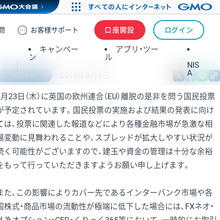
問
お客様
サポート
口座開設
ログイン
キャンペー
アプリ・ツー
ン
ル
NIS
A
2016年6月6日
X
fa
お知らせ
6月23日（木）に英国の欧州連合（EU）離脱の是非を問う国民投票
が予定されています。国民投票の実施および結果の発表に向け
ては、投票に関連した報道などにより各種金融市場が急激な相
場変動に見舞われることや、スプレッドが拡大しやすい状況が
続く可能性がございますので、建玉や資金の管理は十分な余裕
をもって行っていただきますようお願い申し上げます。
また、この影響によりカバー先であるインターバンク市場や各
国株式・商品市場の流動性が極端に低下した場合には、FXネオ・