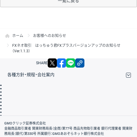
一覧に戻る
ホーム
お客様へのお知らせ
FXネオ取引 はっちゅう君FXプラスバージョンアップのお知らせ
（Ver.1.1.3）
X
facebook
LINE
リンクをコピー
SHARE
各種方針・規程・会社案内
取引規程・約款
サイトマップ
その他のご案内
個人情報保護方針
最良執行方針
サイトのご利用について
ディスクレイマー
信託保全
リスク説明
会社案内
GMOクリック証券株式会社
金融商品取引業者 関東財務局長（金商）第77号 商品先物取引業者 銀行代理業者 関東財
務局長（銀代）第330号 所属銀行：GMOあおぞらネット銀行株式会社