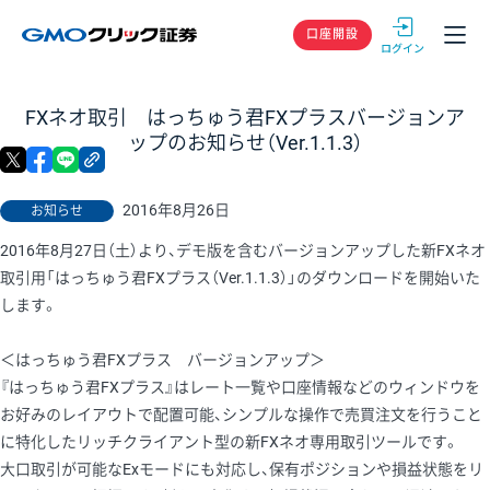
GMOクリック
口座開設
FXネオ取引 はっちゅう君FXプラスバージョンア
ップのお知らせ（Ver.1.1.3）
X
facebook
LINE
リンクをコピー
2016年8月26日
お知らせ
2016年8月27日（土）より、デモ版を含むバージョンアップした新FXネオ
取引用「はっちゅう君FXプラス（Ver.1.1.3）」のダウンロードを開始いた
します。
＜はっちゅう君FXプラス バージョンアップ＞
『はっちゅう君FXプラス』はレート一覧や口座情報などのウィンドウを
お好みのレイアウトで配置可能、シンプルな操作で売買注文を行うこと
に特化したリッチクライアント型の新FXネオ専用取引ツールです。
大口取引が可能なExモードにも対応し、保有ポジションや損益状態をリ