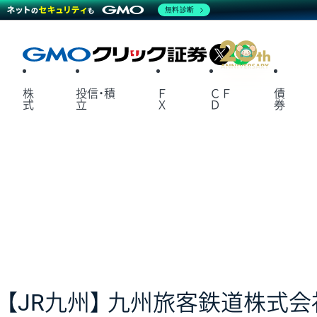
無料診断
X
LINE
株
投信・積
Ｆ
ＣＦ
債
式
立
Ｘ
Ｄ
券
【JR九州】 九州旅客鉄道株式会