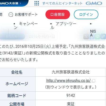
問
お客様
サポート
口座開設
ログイン
キャンペー
アプリ・ツー
ン
ル
NIS
A
2016年10月7日
X
fa
お知らせ
このたび、2016年10月25日（火）上場予定、「九州旅客鉄道株式会
社（9142/東証）」の新規公開株式を取り扱うこととなりましたの
でお知らせいたします。
九州旅客鉄道株式会社
会社名
http://www.jrkyushu.co.jp/
ホームページ
（別ウィンドウで表示します。）
9142
銘柄コード
東証
公開市場