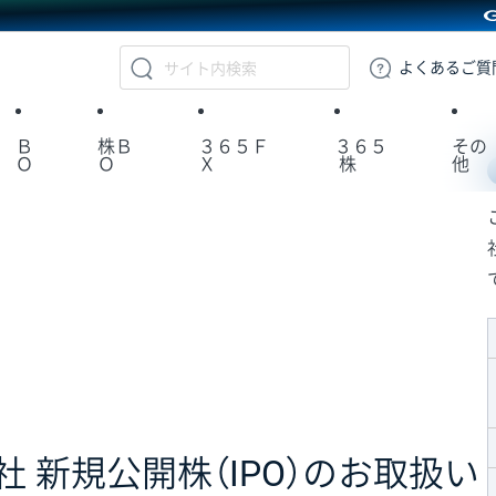
GMOクリック証券
よくある
ご質
Ｂ
株Ｂ
３６５Ｆ
３６５
その
Ｏ
Ｏ
Ｘ
株
他
社 新規公開株（IPO）のお取扱い