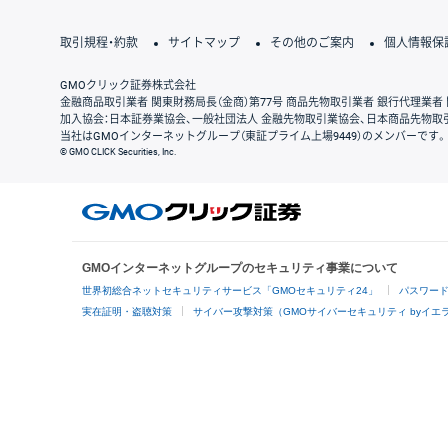
取引規程・約款
サイトマップ
その他のご案内
個人情報保
GMOクリック証券株式会社
金融商品取引業者 関東財務局長（金商）第77号 商品先物取引業者 銀行代理業者 
加入協会：日本証券業協会、一般社団法人 金融先物取引業協会、日本商品先物取
当社はGMOインターネットグループ（東証プライム上場9449）のメンバーです。
© GMO CLICK Securities, Inc.
GMOインターネットグループのセキュリティ事業について
世界初総合ネットセキュリティサービス「GMOセキュリティ24」
パスワー
実在証明・盗聴対策
サイバー攻撃対策（GMOサイバーセキュリティ byイエ