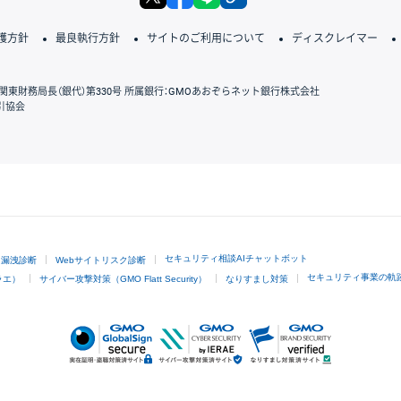
護方針
最良執行方針
サイトのご利用について
ディスクレイマー
関東財務局長（銀代）第330号 所属銀行：GMOあおぞらネット銀行株式会社
引協会
GMOクリック証券
セキュリティ相談AIチャットボット
ド漏洩診断
Webサイトリスク診断
セキュリティ事業の軌
ラエ）
サイバー攻撃対策（GMO Flatt Security）
なりすまし対策