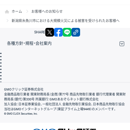
ホーム
お客様へのお知らせ
新潟県糸魚川市における大規模火災による被害を受けられたお客様へ
X
facebook
LINE
リンクをコピー
SHARE
各種方針・規程・会社案内
取引規程・約款
サイトマップ
その他のご案内
個人情報保護方針
最良執行方針
サイトのご利用について
ディスクレイマー
信託保全
リスク説明
会社案内
GMOクリック証券株式会社
金融商品取引業者 関東財務局長（金商）第77号 商品先物取引業者 銀行代理業者 関東財
務局長（銀代）第330号 所属銀行：GMOあおぞらネット銀行株式会社
加入協会：日本証券業協会、一般社団法人 金融先物取引業協会、日本商品先物取引協会
当社はGMOインターネットグループ（東証プライム上場9449）のメンバーです。
© GMO CLICK Securities, Inc.