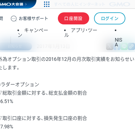
問
お客様
サポート
口座開設
ログイン
キャンペー
アプリ・ツー
ン
ル
NIS
A
2017年1月13日
X
fa
お知らせ
外為オプション取引の2016年12月の月次取引実績をお知らせい
たします。
■ラダーオプション
▽総取引金額に対する、総支払金額の割合
96.51%
▽取引口座に対する、損失発生口座の割合
77.98%