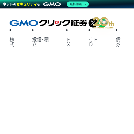
無料診断
X
LINE
株
投信・積
Ｆ
ＣＦ
債
式
立
Ｘ
Ｄ
券