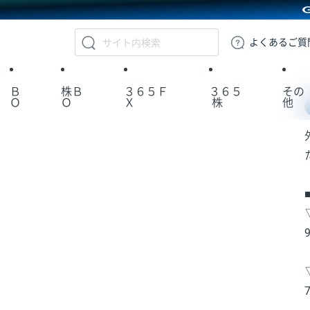
GMOクリック証券
よくある
ご質
Ｂ
株Ｂ
３６５Ｆ
３６５
その
Ｏ
Ｏ
Ｘ
株
他