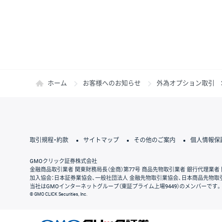
ホーム
お客様へのお知らせ
外為オプション取引 2
取引規程・約款
サイトマップ
その他のご案内
個人情報保
GMOクリック証券株式会社
金融商品取引業者 関東財務局長（金商）第77号 商品先物取引業者 銀行代理業者 
加入協会：日本証券業協会、一般社団法人 金融先物取引業協会、日本商品先物取
当社はGMOインターネットグループ（東証プライム上場9449）のメンバーです。
© GMO CLICK Securities, Inc.