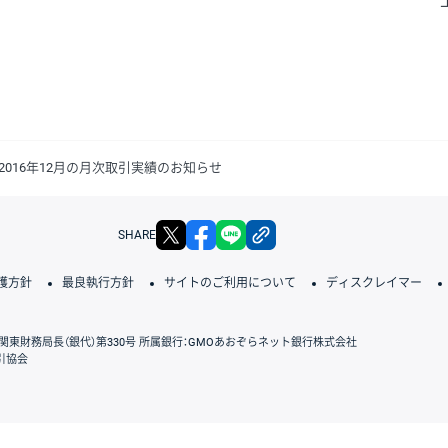
016年12月の月次取引実績のお知らせ
X
facebook
LINE
リンクをコピー
SHARE
護方針
最良執行方針
サイトのご利用について
ディスクレイマー
関東財務局長（銀代）第330号 所属銀行：GMOあおぞらネット銀行株式会社
引協会