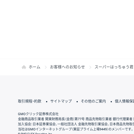
ホーム
お客様へのお知らせ
スーパーはっちゅう君 バ
取引規程・約款
サイトマップ
その他のご案内
個人情報保
GMOクリック証券株式会社
金融商品取引業者 関東財務局長（金商）第77号 商品先物取引業者 銀行代理業者 
加入協会：日本証券業協会、一般社団法人 金融先物取引業協会、日本商品先物取
当社はGMOインターネットグループ（東証プライム上場9449）のメンバーです。