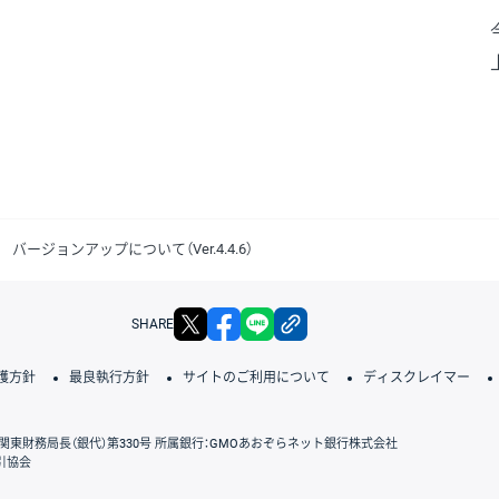
ージョンアップについて（Ver.4.4.6）
X
facebook
LINE
リンクをコピー
SHARE
護方針
最良執行方針
サイトのご利用について
ディスクレイマー
関東財務局長（銀代）第330号 所属銀行：GMOあおぞらネット銀行株式会社
引協会