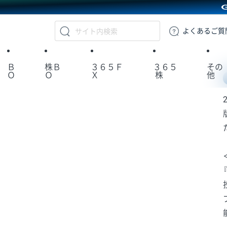
GMOクリック証券
よくある
ご質
Ｂ
株Ｂ
３６５Ｆ
３６５
その
Ｏ
Ｏ
Ｘ
株
他