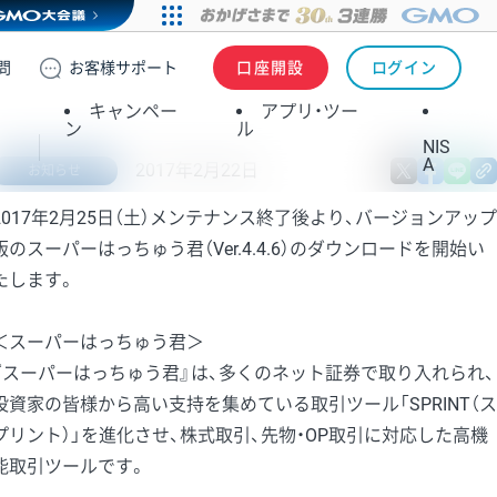
問
お客様
サポート
口座開設
ログイン
キャンペー
アプリ・ツー
ン
ル
NIS
A
2017年2月22日
X
fa
お知らせ
2017年2月25日（土）メンテナンス終了後より、バージョンアップ
版のスーパーはっちゅう君（Ver.4.4.6）のダウンロードを開始い
たします。
＜スーパーはっちゅう君＞
『スーパーはっちゅう君』は、多くのネット証券で取り入れられ、
投資家の皆様から高い支持を集めている取引ツール「SPRINT（ス
プリント）」を進化させ、株式取引、先物・OP取引に対応した高機
能取引ツールです。