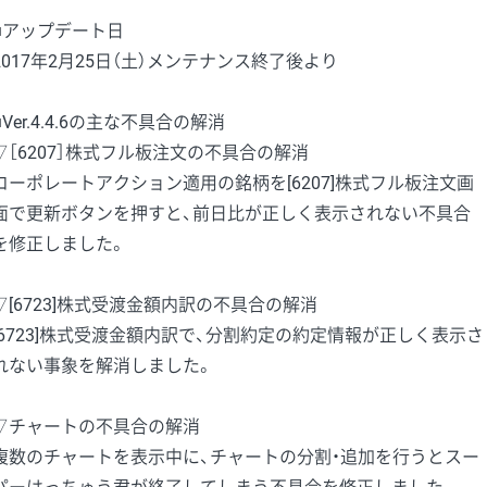
■アップデート日
2017年2月25日（土）メンテナンス終了後より
■Ver.4.4.6の主な不具合の解消
▽［6207］株式フル板注文の不具合の解消
コーポレートアクション適用の銘柄を[6207]株式フル板注文画
面で更新ボタンを押すと、前日比が正しく表示されない不具合
を修正しました。
▽[6723]株式受渡金額内訳の不具合の解消
[6723]株式受渡金額内訳で、分割約定の約定情報が正しく表示さ
れない事象を解消しました。
▽チャートの不具合の解消
複数のチャートを表示中に、チャートの分割・追加を行うとスー