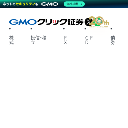
無料診断
X
LINE
株
投信・積
Ｆ
ＣＦ
債
式
立
Ｘ
Ｄ
券