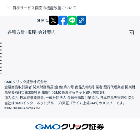
貸株サービス画面の機能改善について
X
facebook
LINE
リンクをコピー
SHARE
各種方針・規程・会社案内
取引規程・約款
サイトマップ
その他のご案内
個人情報保護方針
最良執行方針
サイトのご利用について
ディスクレイマー
信託保全
リスク説明
会社案内
GMOクリック証券株式会社
金融商品取引業者 関東財務局長（金商）第77号 商品先物取引業者 銀行代理業者 関東財
務局長（銀代）第330号 所属銀行：GMOあおぞらネット銀行株式会社
加入協会：日本証券業協会、一般社団法人 金融先物取引業協会、日本商品先物取引協会
当社はGMOインターネットグループ（東証プライム上場9449）のメンバーです。
© GMO CLICK Securities, Inc.