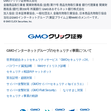
GMOクリック証券株式会社
金融商品取引業者 関東財務局長（金商）第77号 商品先物取引業者 銀行代理業者 関東財
務局長（銀代）第330号 所属銀行：GMOあおぞらネット銀行株式会社
加入協会：日本証券業協会、一般社団法人 金融先物取引業協会、日本商品先物取引協会
当社はGMOインターネットグループ（東証プライム上場9449）のメンバーです。
© GMO CLICK Securities, Inc.
GMOインターネットグループのセキュリティ事業について
世界初総合ネットセキュリティサービス「GMOセキュリティ24」
パスワード漏洩診断
Webサイトリスク診断
セキュリティ相談AIチャットボット
実在証明・盗聴対策
サイバー攻撃対策（GMOサイバーセキュリティ byイエラエ）
サイバー攻撃対策（GMO Flatt Security）
なりすまし対策
セキュリティ事業の軌跡