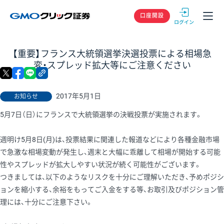
GMOクリック
口座開設
【重要】フランス大統領選挙決選投票による相場急
変・スプレッド拡大等にご注意ください
X
facebook
LINE
リンクをコピー
2017年5月1日
お知らせ
5月7日（日）にフランスで大統領選挙の決戦投票が実施されます。
週明け5月8日(月)は、投票結果に関連した報道などにより各種金融市場
で急激な相場変動が発生し、週末と大幅に乖離して相場が開始する可能
性やスプレッドが拡大しやすい状況が続く可能性がございます。
つきましては、以下のようなリスクを十分にご理解いただき、予めポジシ
ョンを縮小する、余裕をもってご入金をする等、お取引及びポジション管
理には、十分にご注意下さい。