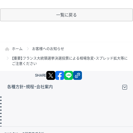
一覧に戻る
ホーム
お客様へのお知らせ
【重要】フランス大統領選挙決選投票による相場急変・スプレッド拡大等に
ご注意ください
X
facebook
LINE
リンクをコピー
SHARE
各種方針・規程・会社案内
取引規程・約款
サイトマップ
その他のご案内
個人情報保護方針
最良執行方針
サイトのご利用について
ディスクレイマー
信託保全
リスク説明
会社案内