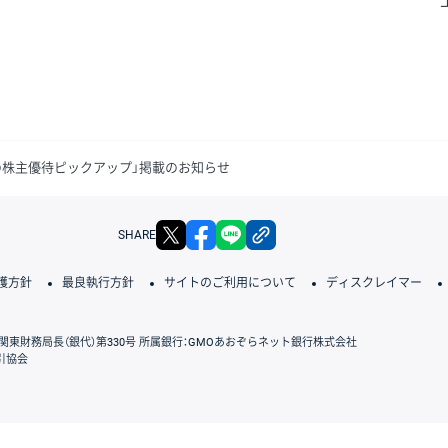
題の株主優待ピックアップ」掲載のお知らせ
X
facebook
LINE
リンクをコピー
SHARE
護方針
最良執行方針
サイトのご利用について
ディスクレイマー
関東財務局長（銀代）第330号 所属銀行：GMOあおぞらネット銀行株式会社
引協会