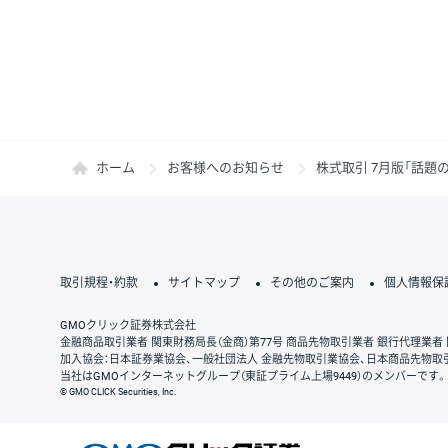
ホーム
お客様へのお知らせ
株式取引 7月版「話
取引規程・約款
サイトマップ
その他のご案内
個人情報保
GMOクリック証券株式会社
金融商品取引業者 関東財務局長（金商）第77号 商品先物取引業者 銀行代理業者 
加入協会：日本証券業協会、一般社団法人 金融先物取引業協会、日本商品先物取
当社はGMOインターネットグループ（東証プライム上場9449）のメンバーです。
© GMO CLICK Securities, Inc.