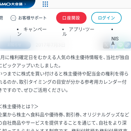
問
お客様
サポート
口座開設
ログイン
キャンペー
アプリ・ツー
ン
ル
NIS
A
2017年7月3日
X
fa
お知らせ
7月に権利確定日をむかえる人気の株主優待情報を、当社が独自
にピックアップいたしました。
いつまでに株式を買い付けると株主優待や配当金の権利を得ら
れるのか、取引タイミングの目安が分かる参考用カレンダー付
きですので、ぜひご活用ください。
＜株主優待とは？＞
企業から株主へ食料品や優待券、割引券、オリジナルグッズなど
の自社商品やサービスを提供することを通じて、自社をより深