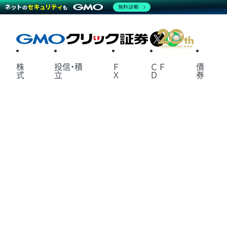
無料診断
X
LINE
株
投信・積
Ｆ
ＣＦ
債
式
立
Ｘ
Ｄ
券