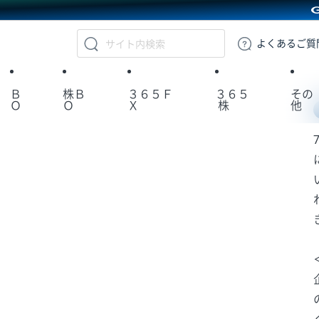
GMOクリック証券
よくある
ご質
Ｂ
株Ｂ
３６５Ｆ
３６５
その
Ｏ
Ｏ
Ｘ
株
他