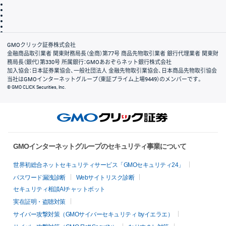
最良執行方針
サイトのご利用について
ディスクレイマー
信託保全
リスク説明
会社案内
GMOクリック証券株式会社
金融商品取引業者 関東財務局長（金商）第77号 商品先物取引業者 銀行代理業者 関東財
務局長（銀代）第330号 所属銀行：GMOあおぞらネット銀行株式会社
加入協会：日本証券業協会、一般社団法人 金融先物取引業協会、日本商品先物取引協会
当社はGMOインターネットグループ（東証プライム上場9449）のメンバーです。
© GMO CLICK Securities, Inc.
GMOインターネットグループのセキュリティ事業について
世界初総合ネットセキュリティサービス「GMOセキュリティ24」
パスワード漏洩診断
Webサイトリスク診断
セキュリティ相談AIチャットボット
実在証明・盗聴対策
サイバー攻撃対策（GMOサイバーセキュリティ byイエラエ）