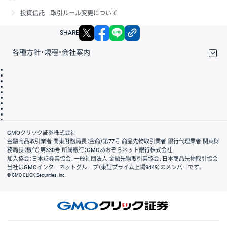
投資信託 取引ルール変更について
X
facebook
LINE
リンクをコピー
SHARE
各種方針・規程・会社案内
取引規程・約款
サイトマップ
その他のご案内
個人情報保護方針
最良執行方針
サイトのご利用について
ディスクレイマー
信託保全
リスク説明
会社案内
GMOクリック証券株式会社
金融商品取引業者 関東財務局長（金商）第77号 商品先物取引業者 銀行代理業者 関東財
務局長（銀代）第330号 所属銀行：GMOあおぞらネット銀行株式会社
加入協会：日本証券業協会、一般社団法人 金融先物取引業協会、日本商品先物取引協会
当社はGMOインターネットグループ（東証プライム上場9449）のメンバーです。
© GMO CLICK Securities, Inc.