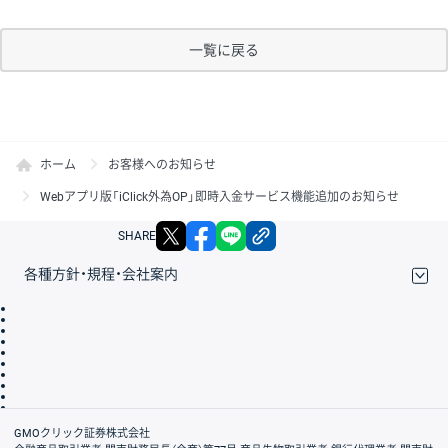
一覧に戻る
ホーム
お客様へのお知らせ
Webアプリ版「iClick外為OP」即時入金サービス機能追加のお知らせ
X
facebook
LINE
リンクをコピー
SHARE
各種方針・規程・会社案内
取引規程・約款
サイトマップ
その他のご案内
個人情報保護方針
最良執行方針
サイトのご利用について
ディスクレイマー
信託保全
リスク説明
会社案内
GMOクリック証券株式会社