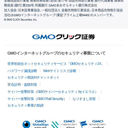
金融商品取引業者 関東財務局長（金商）第77号 商品先物取引業者 銀行代理業者 関東財
務局長（銀代）第330号 所属銀行：GMOあおぞらネット銀行株式会社
加入協会：日本証券業協会、一般社団法人 金融先物取引業協会、日本商品先物取引協会
当社はGMOインターネットグループ（東証プライム上場9449）のメンバーです。
© GMO CLICK Securities, Inc.
GMOインターネットグループのセキュリティ事業について
世界初総合ネットセキュリティサービス「GMOセキュリティ24」
パスワード漏洩診断
Webサイトリスク診断
セキュリティ相談AIチャットボット
実在証明・盗聴対策
サイバー攻撃対策（GMOサイバーセキュリティ byイエラエ）
サイバー攻撃対策（GMO Flatt Security）
なりすまし対策
セキュリティ事業の軌跡