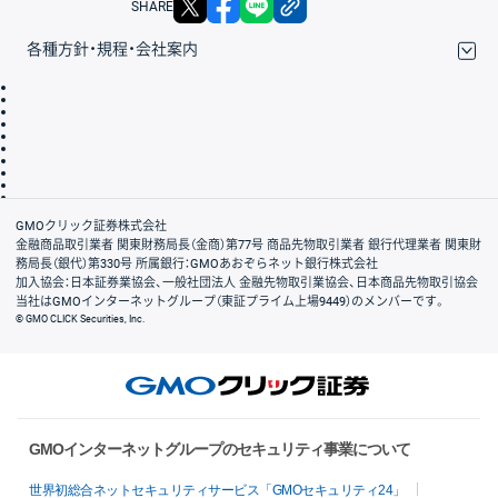
SHARE
各種方針・規程・会社案内
取引規程・約款
サイトマップ
その他のご案内
個人情報保護方針
最良執行方針
サイトのご利用について
ディスクレイマー
信託保全
リスク説明
会社案内
GMOクリック証券株式会社
金融商品取引業者 関東財務局長（金商）第77号 商品先物取引業者 銀行代理業者 関東財
務局長（銀代）第330号 所属銀行：GMOあおぞらネット銀行株式会社
加入協会：日本証券業協会、一般社団法人 金融先物取引業協会、日本商品先物取引協会
当社はGMOインターネットグループ（東証プライム上場9449）のメンバーです。
© GMO CLICK Securities, Inc.
GMOインターネットグループのセキュリティ事業について
世界初総合ネットセキュリティサービス「GMOセキュリティ24」