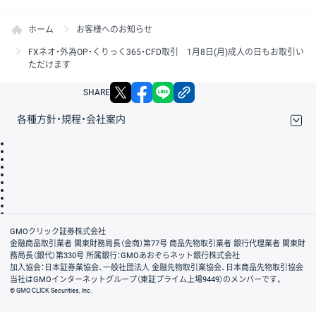
ホーム
お客様へのお知らせ
FXネオ・外為OP・くりっく365・CFD取引 1月8日(月)成人の日もお取引い
ただけます
X
facebook
LINE
リンクをコピー
SHARE
各種方針・規程・会社案内
取引規程・約款
サイトマップ
その他のご案内
個人情報保護方針
最良執行方針
サイトのご利用について
ディスクレイマー
信託保全
リスク説明
会社案内
GMOクリック証券株式会社
金融商品取引業者 関東財務局長（金商）第77号 商品先物取引業者 銀行代理業者 関東財
務局長（銀代）第330号 所属銀行：GMOあおぞらネット銀行株式会社
加入協会：日本証券業協会、一般社団法人 金融先物取引業協会、日本商品先物取引協会
当社はGMOインターネットグループ（東証プライム上場9449）のメンバーです。
© GMO CLICK Securities, Inc.