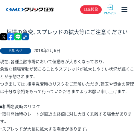
GMOクリック
口座開設
相場の急変、スプレッドの拡大等にご注意ください
X
facebook
LINE
リンクをコピー
2018年2月6日
お知らせ
現在、各種金融市場において値動きが大きくなっており、
急激な相場変動が起こることやスプレッドが拡大しやすい状況が続くこ
とが予想されます。
つきましては、相場急変時のリスクをご理解いただき、建玉や資金の管理
は十分な余裕をもって行っていただきますようお願い申し上げます。
■相場急変時のリスク
・取引開始時のレートが直近の終値に対し大きく乖離する場合がありま
す。
・スプレッドが大幅に拡大する場合があります。