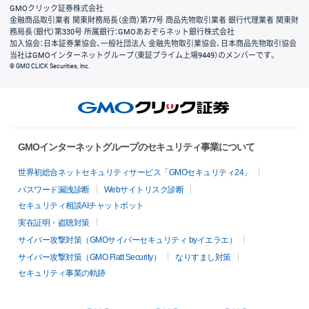
GMOクリック証券株式会社
金融商品取引業者 関東財務局長（金商）第77号 商品先物取引業者 銀行代理業者 関東財
務局長（銀代）第330号 所属銀行：GMOあおぞらネット銀行株式会社
加入協会：日本証券業協会、一般社団法人 金融先物取引業協会、日本商品先物取引協会
当社はGMOインターネットグループ（東証プライム上場9449）のメンバーです。
© GMO CLICK Securities, Inc.
GMOインターネットグループのセキュリティ事業について
世界初総合ネットセキュリティサービス「GMOセキュリティ24」
パスワード漏洩診断
Webサイトリスク診断
セキュリティ相談AIチャットボット
実在証明・盗聴対策
サイバー攻撃対策（GMOサイバーセキュリティ byイエラエ）
サイバー攻撃対策（GMO Flatt Security）
なりすまし対策
セキュリティ事業の軌跡