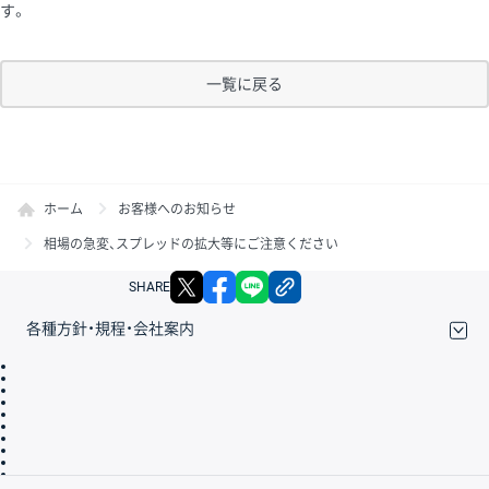
す。
一覧に戻る
ホーム
お客様へのお知らせ
相場の急変、スプレッドの拡大等にご注意ください
X
facebook
LINE
リンクをコピー
SHARE
各種方針・規程・会社案内
取引規程・約款
サイトマップ
その他のご案内
個人情報保護方針
最良執行方針
サイトのご利用について
ディスクレイマー
信託保全
リスク説明
会社案内