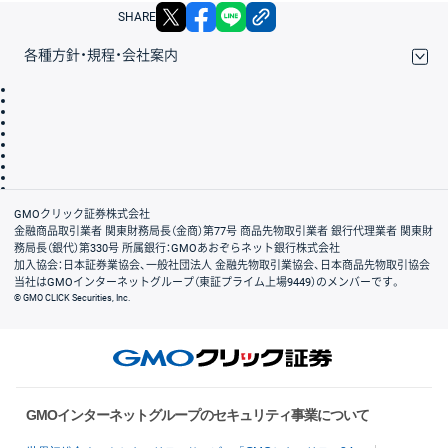
X
facebook
LINE
リンクをコピー
SHARE
各種方針・規程・会社案内
取引規程・約款
サイトマップ
その他のご案内
個人情報保護方針
最良執行方針
サイトのご利用について
ディスクレイマー
信託保全
リスク説明
会社案内
GMOクリック証券株式会社
金融商品取引業者 関東財務局長（金商）第77号 商品先物取引業者 銀行代理業者 関東財
務局長（銀代）第330号 所属銀行：GMOあおぞらネット銀行株式会社
加入協会：日本証券業協会、一般社団法人 金融先物取引業協会、日本商品先物取引協会
当社はGMOインターネットグループ（東証プライム上場9449）のメンバーです。
© GMO CLICK Securities, Inc.
GMOインターネットグループのセキュリティ事業について