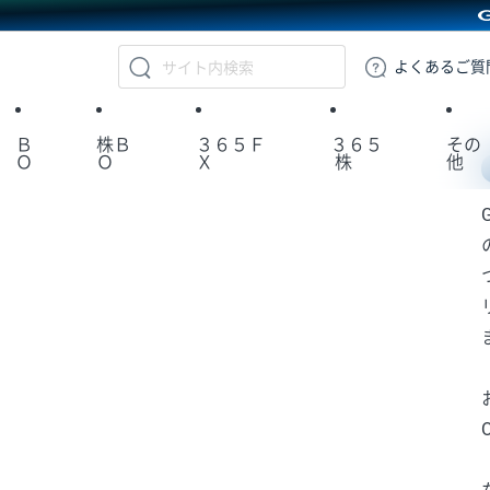
GMOクリック証券
よくある
ご質
Ｂ
株Ｂ
３６５Ｆ
３６５
その
Ｏ
Ｏ
Ｘ
株
他