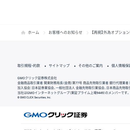
ホーム
お客様へのお知らせ
【再掲】外為オプション
取引規程・約款
サイトマップ
その他のご案内
個人情報保
GMOクリック証券株式会社
金融商品取引業者 関東財務局長（金商）第77号 商品先物取引業者 銀行代理業者 
加入協会：日本証券業協会、一般社団法人 金融先物取引業協会、日本商品先物取
当社はGMOインターネットグループ（東証プライム上場9449）のメンバーです。
© GMO CLICK Securities, Inc.