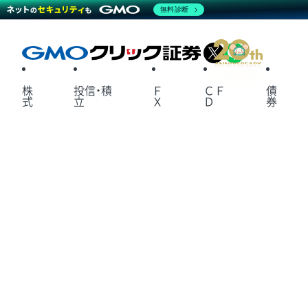
無料診断
X
LINE
株
投信・積
Ｆ
ＣＦ
債
式
立
Ｘ
Ｄ
券