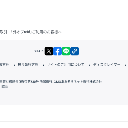
取引 「外オプroid」ご利用のお客様へ
X
facebook
LINE
リンクをコピー
SHARE
護方針
最良執行方針
サイトのご利用について
ディスクレイマー
関東財務局長（銀代）第330号 所属銀行：GMOあおぞらネット銀行株式会社
引協会
GMOクリック証券