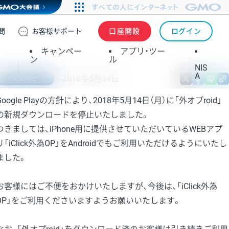
問
お客様
サポート
口座開設
ログイン
キャンペー
アプリ・ツー
ン
ル
NIS
A
2018年5月14日
X
fa
お知らせ
Google Playの方針により、2018年5月14日（月）に「外オプroid」
の新規ダウンロードを停止いたしました。
つきましては、iPhone用に提供させていただいているWEBアプ
リ「iClick外為OP」をAndroidでもご利用いただけるようにいたし
ました。
お客様にはご不便をおかけいたしますが、今後は、「iClick外為
OP」をご利用くださいますようお願いいたします。