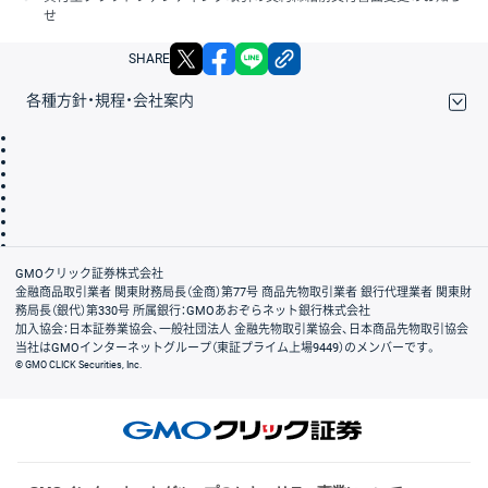
せ
X
facebook
LINE
リンクをコピー
SHARE
各種方針・規程・会社案内
取引規程・約款
サイトマップ
その他のご案内
個人情報保護方針
最良執行方針
サイトのご利用について
ディスクレイマー
信託保全
リスク説明
会社案内
GMOクリック証券株式会社
金融商品取引業者 関東財務局長（金商）第77号 商品先物取引業者 銀行代理業者 関東財
務局長（銀代）第330号 所属銀行：GMOあおぞらネット銀行株式会社
加入協会：日本証券業協会、一般社団法人 金融先物取引業協会、日本商品先物取引協会
当社はGMOインターネットグループ（東証プライム上場9449）のメンバーです。
© GMO CLICK Securities, Inc.