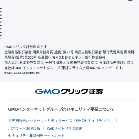
取引規程・約款
サイトマップ
その他のご案内
個人情報保護方針
最良執行方針
サイトのご利用について
ディスクレイマー
信託保全
リスク説明
会社案内
GMOクリック証券株式会社
金融商品取引業者 関東財務局長（金商）第77号 商品先物取引業者 銀行代理業者 関東財
務局長（銀代）第330号 所属銀行：GMOあおぞらネット銀行株式会社
加入協会：日本証券業協会、一般社団法人 金融先物取引業協会、日本商品先物取引協会
当社はGMOインターネットグループ（東証プライム上場9449）のメンバーです。
© GMO CLICK Securities, Inc.
GMOインターネットグループのセキュリティ事業について
世界初総合ネットセキュリティサービス「GMOセキュリティ24」
パスワード漏洩診断
Webサイトリスク診断
セキュリティ相談AIチャットボット