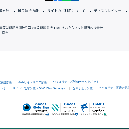
護方針
最良執行方針
サイトのご利用について
ディスクレイマー
関東財務局長（銀代）第330号 所属銀行：GMOあおぞらネット銀行株式会社
引協会
GMOクリック証券
セキュリティ相談AIチャットボット
ド漏洩診断
Webサイトリスク診断
セキュリティ事業の軌
ラエ）
サイバー攻撃対策（GMO Flatt Security）
なりすまし対策