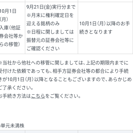
9月21日(金)実行分まで
10月1日
※月末に権利確定日を
（月）
迎える銘柄のみ
10月1日（月）以降のお手
入庫（他証
※日程に関しましては
続きとなります
券会社等か
振替元の証券会社等に
らの移管）
ご確認ください
※当社から他社への移管に関しましては、上記の期限内までに
受付けた依頼であっても、相手方証券会社等の都合により手続
きが10月1日（月）以降となることもございますので、あらかじめ
ご了承ください。
お手続き方法は
こちら
をご覧ください。
■単元未満株