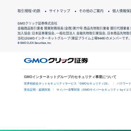
取引規程・約款
サイトマップ
その他のご案内
個人情報保
GMOクリック証券株式会社
金融商品取引業者 関東財務局長（金商）第77号 商品先物取引業者 銀行代理業者 
加入協会：日本証券業協会、一般社団法人 金融先物取引業協会、日本商品先物取
当社はGMOインターネットグループ（東証プライム上場9449）のメンバーです。
© GMO CLICK Securities, Inc.
GMOインターネットグループのセキュリティ事業について
世界初総合ネットセキュリティサービス「GMOセキュリティ24」
パスワー
実在証明・盗聴対策
サイバー攻撃対策（GMOサイバーセキュリティ byイエ