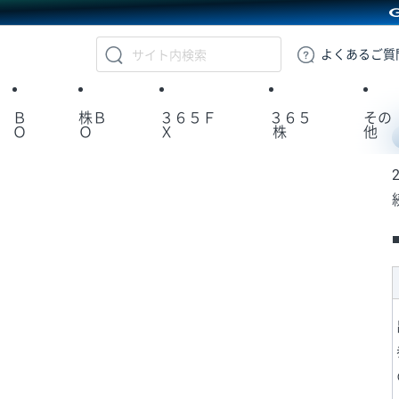
GMOクリック証券
よくある
ご質
Ｂ
株Ｂ
３６５Ｆ
３６５
その
Ｏ
Ｏ
Ｘ
株
他