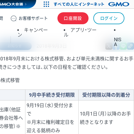
問
お客様
サポート
口座開設
ログイン
キャンペー
アプリ・ツー
ン
ル
NIS
A
2018年9月3日
X
fa
お知らせ
2018年9月末における株式移管、および単元未満株に関するお手
続きにつきましては、以下の日程をご確認ください。
■株式移管
9月中手続き受付期限
受付期限以降の到着分
9月19日（水）受付分ま
出庫（他証
で
10月1日（月）以降のお手
券会社等へ
※月末に権利確定日を
続きとなります
の移管）※
迎える銘柄のみ