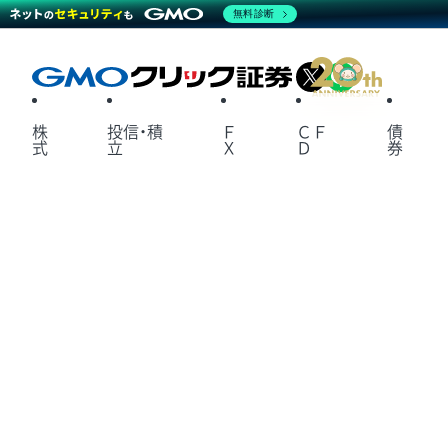
無料診断
X
LINE
株
投信・積
Ｆ
ＣＦ
債
式
立
Ｘ
Ｄ
券