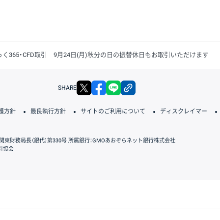
っく365・CFD取引 9月24日(月)秋分の日の振替休日もお取引いただけます
X
facebook
LINE
リンクをコピー
SHARE
護方針
最良執行方針
サイトのご利用について
ディスクレイマー
関東財務局長（銀代）第330号 所属銀行：GMOあおぞらネット銀行株式会社
引協会
GMOクリック証券