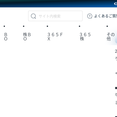
GMOクリック証券
よくある
ご質
Ｂ
株Ｂ
３６５Ｆ
３６５
その
Ｏ
Ｏ
Ｘ
株
他