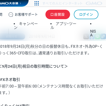
問
お客様
サポート
口座開設
ログイン
キャンペー
アプリ・ツー
ン
ル
NIS
A
2018年9月14日
X
fa
お知らせ
2018年9月24日(月)秋分の日の振替休日も、FXネオ・外為OP・く
りっく365・CFD取引は、通常通りお取引いただけます。
＜9月24日(月)祝日の取引時間について＞
■FXネオ取引
午前7：00～翌午前6：00（メンテナンス時間なくお取引いただけ
ます。）