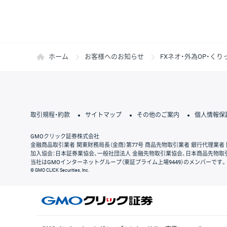
ホーム
お客様へのお知らせ
FXネオ・外為OP・くり
取引規程・約款
サイトマップ
その他のご案内
個人情報保
GMOクリック証券株式会社
金融商品取引業者 関東財務局長（金商）第77号 商品先物取引業者 銀行代理業者 
加入協会：日本証券業協会、一般社団法人 金融先物取引業協会、日本商品先物取
当社はGMOインターネットグループ（東証プライム上場9449）のメンバーです。
© GMO CLICK Securities, Inc.