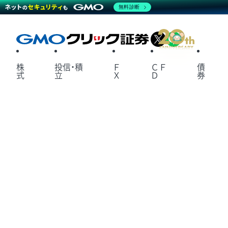
無料診断
X
LINE
株
投信・積
Ｆ
ＣＦ
債
式
立
Ｘ
Ｄ
券