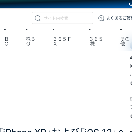
GMOクリック証券
よくある
ご質
Ｂ
株Ｂ
３６５Ｆ
３６５
その
Ｏ
Ｏ
Ｘ
株
他