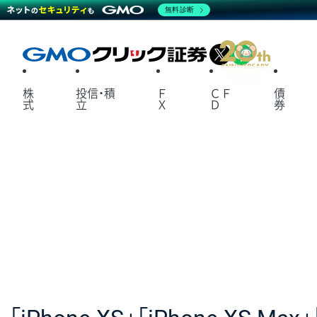
無料診断
X
LINE
株
投信・積
Ｆ
ＣＦ
債
式
立
Ｘ
Ｄ
券