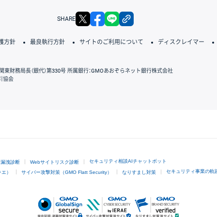
X
facebook
LINE
リンクをコピー
SHARE
護方針
最良執行方針
サイトのご利用について
ディスクレイマー
関東財務局長（銀代）第330号 所属銀行：GMOあおぞらネット銀行株式会社
引協会
GMOクリック証券
セキュリティ相談AIチャットボット
ド漏洩診断
Webサイトリスク診断
セキュリティ事業の軌
ラエ）
サイバー攻撃対策（GMO Flatt Security）
なりすまし対策