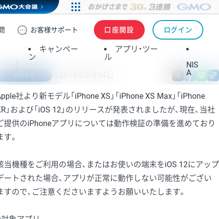
問
お客様
サポート
口座開設
ログイン
キャンペー
アプリ・ツー
ン
ル
NIS
A
2018年9月14日
X
fa
お知らせ
Apple社より新モデル「iPhone XS」「iPhone XS Max」「iPhone
XR」および「iOS 12」のリリースが発表されましたが、現在、当社
ご提供のiPhoneアプリについては動作検証の準備を進めており
ます。
該当機種をご利用の場合、またはお使いの端末をiOS 12にアップ
デートされた場合、アプリが正常に動作しない可能性がござい
ますので、ご注意くださいますようお願いいたします。