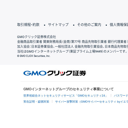
取引規程・約款
サイトマップ
その他のご案内
個人情報保
GMOクリック証券株式会社
金融商品取引業者 関東財務局長（金商）第77号 商品先物取引業者 銀行代理業者 
加入協会：日本証券業協会、一般社団法人 金融先物取引業協会、日本商品先物取
当社はGMOインターネットグループ（東証プライム上場9449）のメンバーです。
© GMO CLICK Securities, Inc.
GMOインターネットグループのセキュリティ事業について
世界初総合ネットセキュリティサービス「GMOセキュリティ24」
パスワー
実在証明・盗聴対策
サイバー攻撃対策（GMOサイバーセキュリティ byイエ