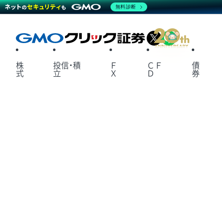
無料診断
X
LINE
株
投信・積
Ｆ
ＣＦ
債
式
立
Ｘ
Ｄ
券