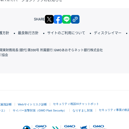
X
facebook
LINE
リンクをコピー
SHARE
護方針
最良執行方針
サイトのご利用について
ディスクレイマー
関東財務局長（銀代）第330号 所属銀行：GMOあおぞらネット銀行株式会社
引協会
GMOクリック証券
セキュリティ相談AIチャットボット
ド漏洩診断
Webサイトリスク診断
セキュリティ事業の軌
ラエ）
サイバー攻撃対策（GMO Flatt Security）
なりすまし対策