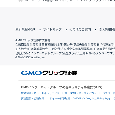
取引規程・約款
サイトマップ
その他のご案内
個人情報保
GMOクリック証券株式会社
金融商品取引業者 関東財務局長（金商）第77号 商品先物取引業者 銀行代理業者 
加入協会：日本証券業協会、一般社団法人 金融先物取引業協会、日本商品先物取
当社はGMOインターネットグループ（東証プライム上場9449）のメンバーです。
© GMO CLICK Securities, Inc.
GMOインターネットグループのセキュリティ事業について
世界初総合ネットセキュリティサービス「GMOセキュリティ24」
パスワー
実在証明・盗聴対策
サイバー攻撃対策（GMOサイバーセキュリティ byイエ