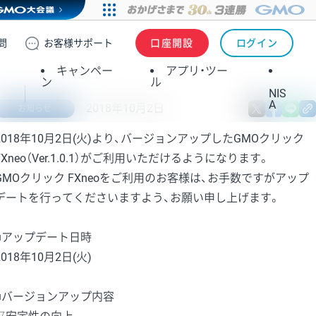
問
お客様
サポート
口座開設
ログイン
キャンペー
アプリ・ツー
ン
ル
NIS
A
2018年10月2日
X
fa
お知らせ
2018年10月2日(火)より、バージョンアップしたGMOクリック
FXneo（Ver.1.0.1）がご利用いただけるようになります。
GMOクリック FXneoをご利用のお客様は、お手数ですがアップ
デートを行ってくださいますよう、お願い申し上げます。
■アップデート日時
2018年10月2日(火)
■バージョンアップ内容