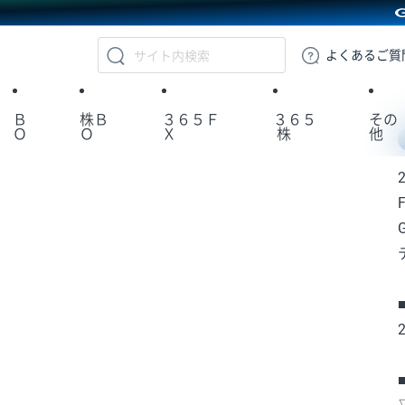
GMOクリック証券
よくある
ご質
Ｂ
株Ｂ
３６５Ｆ
３６５
その
Ｏ
Ｏ
Ｘ
株
他