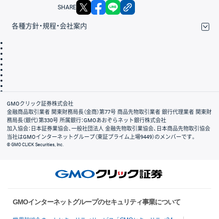
X
facebook
LINE
リンクをコピー
SHARE
各種方針・規程・会社案内
取引規程・約款
サイトマップ
その他のご案内
個人情報保護方針
最良執行方針
サイトのご利用について
ディスクレイマー
信託保全
リスク説明
会社案内
GMOクリック証券株式会社
金融商品取引業者 関東財務局長（金商）第77号 商品先物取引業者 銀行代理業者 関東財
務局長（銀代）第330号 所属銀行：GMOあおぞらネット銀行株式会社
加入協会：日本証券業協会、一般社団法人 金融先物取引業協会、日本商品先物取引協会
当社はGMOインターネットグループ（東証プライム上場9449）のメンバーです。
© GMO CLICK Securities, Inc.
GMOインターネットグループのセキュリティ事業について