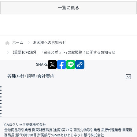
一覧に戻る
ホーム
お客様へのお知らせ
【重要】CFD取引 「白金スポット」の取扱終了に関するお知らせ
X
facebook
LINE
リンクをコピー
SHARE
各種方針・規程・会社案内
取引規程・約款
サイトマップ
その他のご案内
個人情報保護方針
最良執行方針
サイトのご利用について
ディスクレイマー
信託保全
リスク説明
会社案内
GMOクリック証券株式会社
金融商品取引業者 関東財務局長（金商）第77号 商品先物取引業者 銀行代理業者 関東財
務局長（銀代）第330号 所属銀行：GMOあおぞらネット銀行株式会社