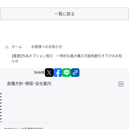
一覧に戻る
ホーム
お客様へのお知らせ
【重要】外為オプション取引 一時的な最大購入可能枚数引き下げのお知
らせ
X
facebook
LINE
リンクをコピー
SHARE
各種方針・規程・会社案内
取引規程・約款
サイトマップ
その他のご案内
個人情報保護方針
最良執行方針
サイトのご利用について
ディスクレイマー
信託保全
リスク説明
会社案内